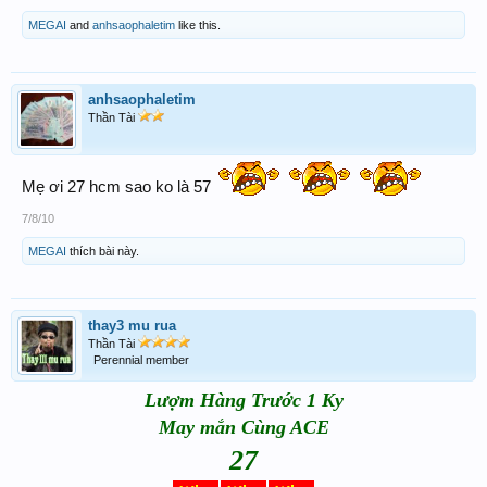
MEGAI
and
anhsaophaletim
like this.
anhsaophaletim
Thần Tài
Mẹ ơi 27 hcm sao ko là 57
7/8/10
MEGAI
thích bài này.
thay3 mu rua
Thần Tài
Perennial member
Lượm Hàng Trước 1 Ky
May mắn Cùng ACE
27