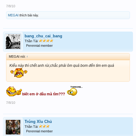
7/8/10
MEGAI
thích bài này.
bang_chu_cai_bang
Thần Tài
Perennial member
MEGAI nói:
↑
Kiểu này thì chết anh rùi,chắc phải ôm quả bom đến tìm em quá
biết em ở đâu mà tìm???
7/8/10
Trúng Xĩu Chủ
Thần Tài
Perennial member