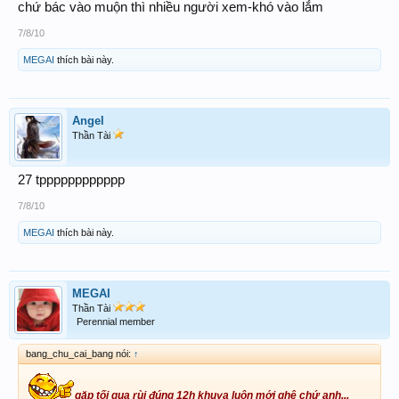
chứ bác vào muộn thì nhiều người xem-khó vào lắm
7/8/10
MEGAI
thích bài này.
Angel
Thần Tài
27 tpppppppppppp
7/8/10
MEGAI
thích bài này.
MEGAI
Thần Tài
Perennial member
bang_chu_cai_bang nói:
↑
gặp tối qua rùi đúng 12h khuya luôn mới ghê chứ anh...