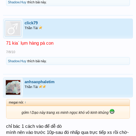
Shadow.Huy
thích bài này.
click79
Thần Tài
71 kia` lụm hàng pà con
7/8/10
Shadow.Huy
thích bài này.
anhsaophaletim
Thần Tài
megai nói:
↑
gớm ! Dạo này trang xs minh ngọc khó vô kinh khủng
chỉ bác 1 cách vào để dễ dò
mình nên vào trước 10p-sau đó nhấp qua trực tiếp xs rồi chờ-