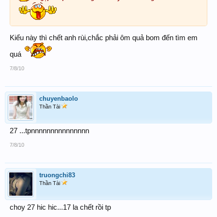
Kiểu này thì chết anh rùi,chắc phải ôm quả bom đến tìm em
quá
7/8/10
chuyenbaolo
Thần Tài
27 ...tpnnnnnnnnnnnnnnn
7/8/10
truongchi83
Thần Tài
choy 27 hic hic...17 la chết rồi tp