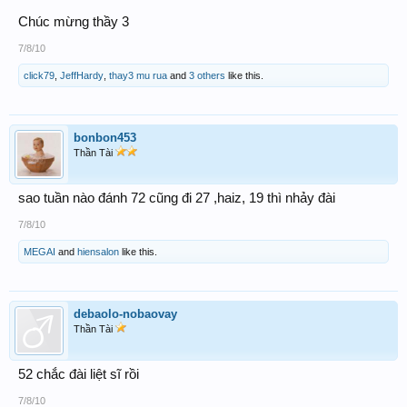
Chúc ACE Bigwin
Chúc mừng thầy 3
7/8/10
click79
,
JeffHardy
,
thay3 mu rua
and
3 others
like this.
bonbon453
Thần Tài
sao tuần nào đánh 72 cũng đi 27 ,haiz, 19 thì nhảy đài
7/8/10
MEGAI
and
hiensalon
like this.
debaolo-nobaovay
Thần Tài
52 chắc đài liệt sĩ rồi
7/8/10