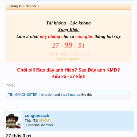
Trúng Xĩu Chủ nói:
↑
Tài không - Lộc không
Xung Khắc
Làm 3 nhát
nhẹ nhàng
cho có
cảm giác
thắng bại vậy
99
27 -
- 51
ACE May Mắn!!!
Click to expand...
Chòi oi!!!Sao đây anh Hiền? Sao Đây anh KMD?
Kêu x5 - x7 kà!!!
7/8/10
TIN MANCHESTER
,
hiensalon
and
thay3 mu rua
like this.
congtonsach
Thần Tài
Perennial member
27 thầy 3 ơi