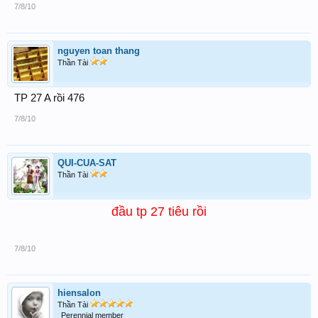
7/8/10
nguyen toan thang
Thần Tài
TP 27 A rồi 476
7/8/10
QUI-CUA-SAT
Thần Tài
đầu tp 27 tiêu rồi
7/8/10
hiensalon
Thần Tài
Perennial member