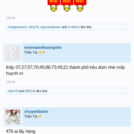
7/8/10
congtonsach
,
click79
,
nguyenducloc
and
3 others
like this.
miennamthuongnho
Thần Tài
thấy 07;27;57;70;45;86;73;49;21 thành phố kêu dùm nhé mấy
huynh ơi
7/8/10
click79
and
MEGAI
like this.
chuyenbaolo
Thần Tài
476 ai lấy hàng