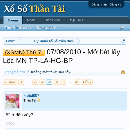
Đăng nhập | Đăng ký
Media
Thành viên
Help Links
Forum
Tìm kiếm diễn đàn
Bài viết gần đây
Forum
...
Dự Đoán Xổ Số Miền Nam
07/08/2010 - Mở bát lấy
{XSMN} Thứ 7:
Lộc MN TP-LA-HG-BP ‎
Trạng thái chủ đề:
Không mở trả lời sau này.
< Trước
1
←
27
28
29
30
31
→
41
Tiếp >
kietct007
Thần Tài
52 ở đâu vậy?
7/8/10