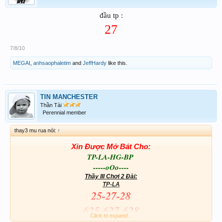
đầu tp :
27
7/8/10
MEGAI
,
anhsaophaletim
and
JeffHardy
like this.
TIN MANCHESTER
Thần Tài
Perennial member
thay3 mu rua nói:
↑
Xin Được Mở Bát Cho:
TP-LA-HG-BP ‎
-----oOo----
Thầy III Chơi 2 Đài:
TP-LA
25-27-28
625-627-628
Click to expand...