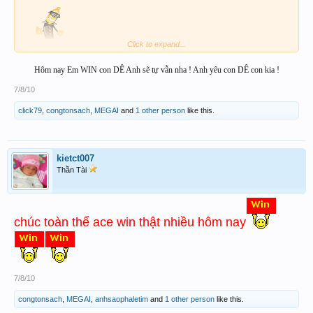
Click to expand...
Hôm nay Em WIN con DÊ Anh sẽ tự vẫn nha ! Anh yêu con DÊ con kia !
7/8/10
click79
,
congtonsach
,
MEGAI
and
1 other person
like this.
kietct007
Thần Tài
chúc toàn thể ace win thật nhiều hôm nay
7/8/10
congtonsach
,
MEGAI
,
anhsaophaletim
and
1 other person
like this.