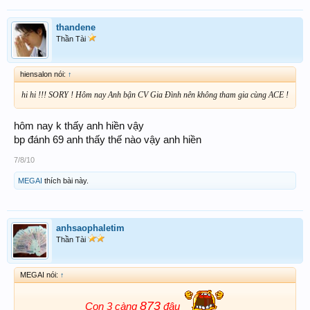
thandene
Thần Tài
hiensalon nói:
↑
hi hi !!! SORY ! Hôm nay Anh bận CV Gia Đình nên không tham gia cùng ACE !
hôm nay k thấy anh hiền vậy
bp đánh 69 anh thấy thế nào vậy anh hiền
7/8/10
MEGAI
thích bài này.
anhsaophaletim
Thần Tài
MEGAI nói:
↑
873
Con 3 càng
đâu