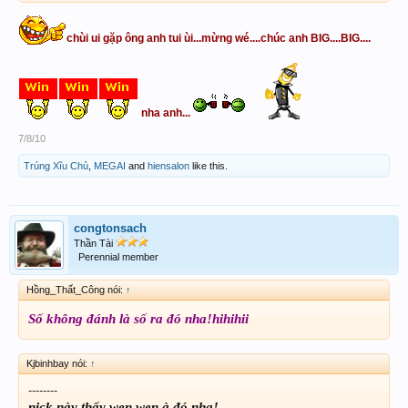
chùi ui gặp ông anh tui ùi...mừng wé....chúc anh BIG....BIG....
nha anh...
7/8/10
Trúng Xĩu Chủ
,
MEGAI
and
hiensalon
like this.
congtonsach
Thần Tài
Perennial member
Hồng_Thất_Công nói:
↑
Số không đánh là số ra đó nha!hihihii
Kjbinhbay nói:
↑
--------
nick này thấy wen wen à đó nha!