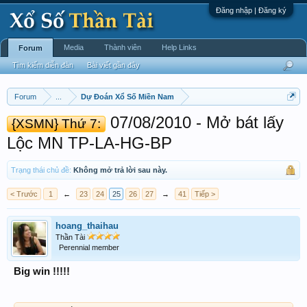
Đăng nhập | Đăng ký
Media
Thành viên
Help Links
Forum
Tìm kiếm diễn đàn
Bài viết gần đây
Forum
...
Dự Đoán Xổ Số Miền Nam
07/08/2010 - Mở bát lấy
{XSMN} Thứ 7:
Lộc MN TP-LA-HG-BP ‎
Trạng thái chủ đề:
Không mở trả lời sau này.
< Trước
1
←
23
24
25
26
27
→
41
Tiếp >
hoang_thaihau
Thần Tài
Perennial member
Big win !!!!!