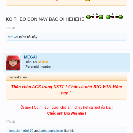
KO THEO CON NÀY BÁC ƠI HEHEHE
7/8/10
MEGAI
thích bài này.
MEGAI
Thần Tài
Perennial member
hiensalon nói:
↑
Thân chào ACE trang XSTT ! Chúc cả nhà BIG WIN Hôm
nay !
​
Ối giời ! Có nhiều người chờ anh cháy hết cả ruột rồi kìa !
Chúc anh Big Win nha !
7/8/10
hiensalon
,
click79
and
anhsaophaletim
like this.