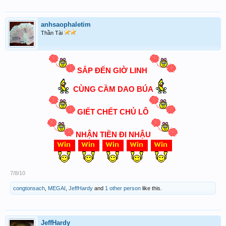
anhsaophaletim
Thần Tài
SẮP ĐẾN GIỜ LINH
CÙNG CẦM DAO BÚA
GIẾT CHẾT CHỦ LÔ
NHẬN TIỀN ĐI NHẬU
7/8/10
congtonsach
,
MEGAI
,
JeffHardy
and
1 other person
like this.
JeffHardy