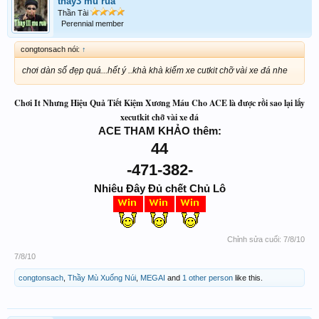
thay3 mu rua
Thần Tài
Perennial member
congtonsach nói:
↑
chơi dàn số đẹp quá...hết ý ..khà khà kiếm xe cutkit chỡ vài xe đá nhe
Chơi It Nhưng Hiệu Quả Tiết Kiệm Xương Máu Cho ACE là được rồi sao lại lấy
xecutkit chỡ vài xe đá
ACE THAM KHẢO thêm:
44
-471-382-
Nhiêu Đây Đủ chết Chủ Lô
Chỉnh sửa cuối:
7/8/10
7/8/10
congtonsach
,
Thầy Mù Xuống Núi
,
MEGAI
and
1 other person
like this.