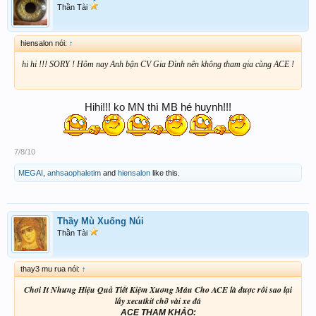
Thần Tài
hiensalon nói:
↑
hi hi !!! SORY ! Hôm nay Anh bận CV Gia Đình nên không tham gia cùng ACE !
Hihi!!! ko MN thì MB hé huynh!!!
​
7/8/10
MEGAI
,
anhsaophaletim
and
hiensalon
like this.
Thầy Mù Xuống Núi
Thần Tài
thay3 mu rua nói:
↑
Chơi It Nhưng Hiệu Quả Tiết Kiệm Xương Máu Cho ACE là được rồi sao lại
lấy xecutkit chỡ vài xe đá
ACE THAM KHẢO: