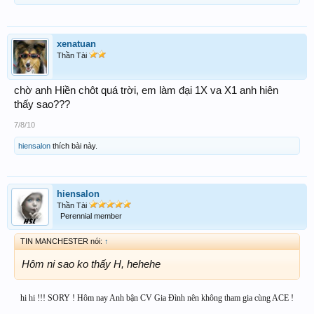
xenatuan
Thần Tài
chờ anh Hiền chôt quá trời, em làm đại 1X va X1 anh hiên
thấy sao???
7/8/10
hiensalon
thích bài này.
hiensalon
Thần Tài
Perennial member
TIN MANCHESTER nói:
↑
Hôm ni sao ko thấy H, hehehe
hi hi !!! SORY ! Hôm nay Anh bận CV Gia Đình nên không tham gia cùng ACE !