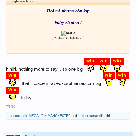
congtonsach nói:
↑
Hơi trễ nhưng còn kịp
baby elephant
p/s thanks hth nhe!​
hihihi..nothing more to say... so one big
. that it....ace in www.xosothantai.com big
today....
7/8/10
congtonsach
,
MEGAI
,
TIN MANCHESTER
and
1 other person
like this.