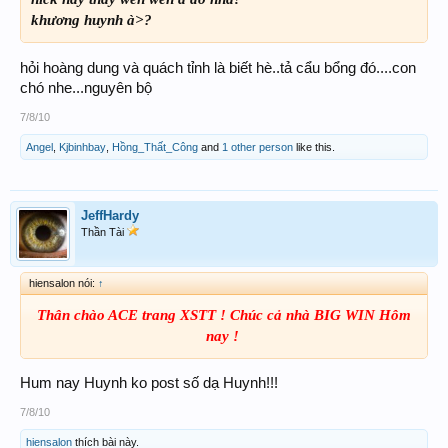
khương huynh à>?
hỏi hoàng dung và quách tỉnh là biết hè..tả cẩu bổng đó....con
chó nhe...nguyên bộ
7/8/10
Angel
,
Kjbinhbay
,
Hồng_Thất_Công
and
1 other person
like this.
JeffHardy
Thần Tài
hiensalon nói:
↑
Thân chào ACE trang XSTT ! Chúc cả nhà BIG WIN Hôm
nay !
​
Hum nay Huynh ko post số dạ Huynh!!!
7/8/10
hiensalon
thích bài này.