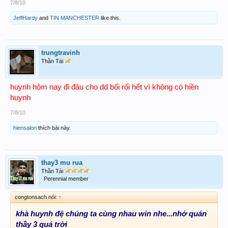
7/8/10
JeffHardy
and
TIN MANCHESTER
like this.
trungtravinh
Thần Tài
huynh hôm nay đi đâu cho dd bối rối hết vì không có hiền
huynh
7/8/10
hiensalon
thích bài này.
thay3 mu rua
Thần Tài
Perennial member
congtonsach nói:
↑
khà huynh đệ chúng ta cùng nhau win nhe...nhớ quán
thầy 3 quá trời