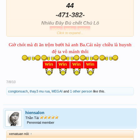
44
-471-382-
Nhiêu Đây Đủ chết Chủ Lô
Click to expand...
Giờ chót mà đi ăn trộm bưởi hả anh Ba.Cái này chiều là huynh
đệ ta vô mánh thôi
7/8/10
congtonsach
,
thay3 mu rua
,
MEGAI
and
1 other person
like this.
hiensalon
Thần Tài
Perennial member
xenatuan nói:
↑