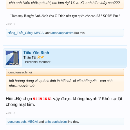
chờ anh Hiền chôt quá trời, em làm đại 1X va X1 anh hiên thấy sao???
Hôm nay là ngày Anh dành cho G.Đình nên tạm quên các con Số ! SORY Em !
7/8/10
Hồng_Thất_Công
,
MEGAI
and
anhsaophaletim
like this.
Tiểu Yến Sinh
Thần Tài
Perennial member
congtonsach nói:
↑
hỏi hoàng dung và quách tỉnh là biết hè..tả cẩu bổng đó....con chó
nhe...nguyên bộ
Hiiii...Đệ chọn
vậy được không huynh ? Khỏi sợ lật
91 19 16 61
chóng mặt lắm.
7/8/10
congtonsach
,
MEGAI
and
anhsaophaletim
like this.