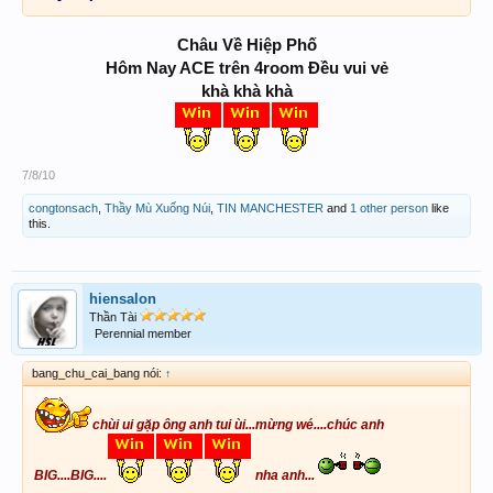
Châu Về Hiệp Phố
Hôm Nay ACE trên 4room Đều vui vẻ
khà khà khà
7/8/10
congtonsach
,
Thầy Mù Xuống Núi
,
TIN MANCHESTER
and
1 other person
like
this.
hiensalon
Thần Tài
Perennial member
bang_chu_cai_bang nói:
↑
chùi ui gặp ông anh tui ùi...mừng wé....chúc anh
BIG....BIG....
nha anh...