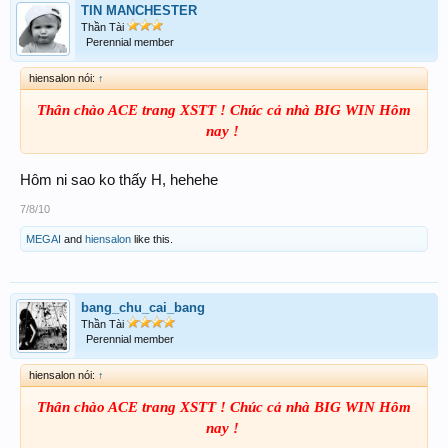
TIN MANCHESTER
Thần Tài
Perennial member
hiensalon nói:
↑
Thân chào ACE trang XSTT ! Chúc cả nhà BIG WIN Hôm
nay !
​
Hôm ni sao ko thấy H, hehehe
7/8/10
MEGAI
and
hiensalon
like this.
bang_chu_cai_bang
Thần Tài
Perennial member
hiensalon nói:
↑
Thân chào ACE trang XSTT ! Chúc cả nhà BIG WIN Hôm
nay !
​