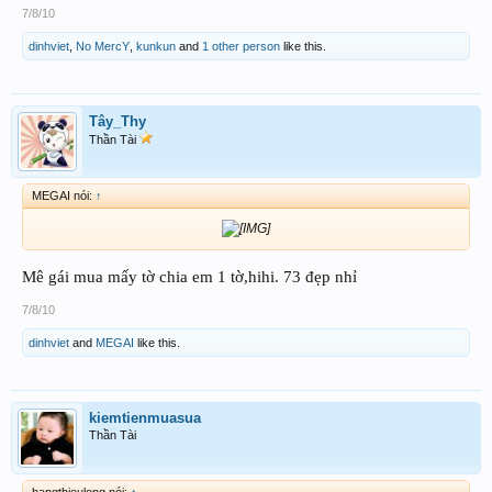
7/8/10
dinhviet
,
No MercY
,
kunkun
and
1 other person
like this.
Tây_Thy
Thần Tài
MEGAI nói:
↑
Mê gái mua mấy tờ chia em 1 tờ,hihi. 73 đẹp nhỉ
7/8/10
dinhviet
and
MEGAI
like this.
kiemtienmuasua
Thần Tài