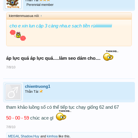
Perennial member
kiemtienmuasua nói:
↑
cho e xin lun cặp 3 càng nha.e sạch tiền rùiiiiiiiiiiiiiiiiii
áp lực quá áp lực quá.....làm seo dám cho....
7/8/10
chientruong1
Thần Tài
tham khảo luồng số có thể tiếp tục chạy giống 62 and 67
50 - 00 - 59
chúc ace gl
7/8/10
MEGAI
,
Shadow.Huy
and
kimhoa
like this.