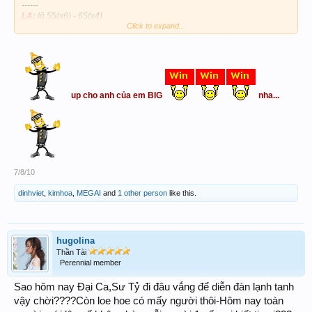
------
LA:
lô 55(x6) - 65(x4)
Click to expand...
Đá: 55.94 - 65.94(x0,5)
A: 31(x12) - 71(x9)
B: 17.37.57(x12)
xc: 555 - 027.017(x0,5)
up cho anh của em BIG
nha...
7/8/10
dinhviet
,
kimhoa
,
MEGAI
and
1 other person
like this.
hugolina
Thần Tài
Perennial member
Sao hôm nay Đại Ca,Sư Tỷ đi đâu vắng để diễn đàn lạnh tanh
vậy chời????Còn loe hoe có mấy người thôi-Hôm nay toàn