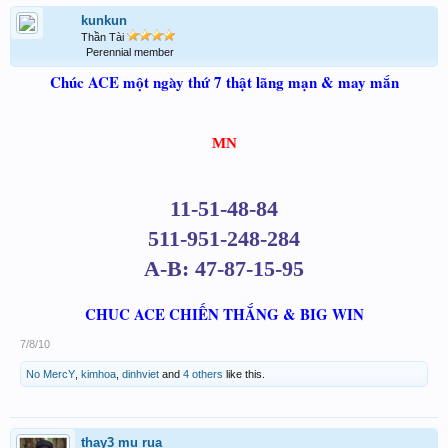
kunkun
Thần Tài
Perennial member
Chúc ACE một ngày thứ 7 thật lãng mạn & may mắn
MN
11-51-48-84
511-951-248-284
A-B: 47-87-15-95
CHUC ACE CHIẾN THẮNG & BIG WIN
7/8/10
No MercY
,
kimhoa
,
dinhviet
and
4 others
like this.
thay3 mu rua