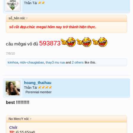
Thần Tài
số_hên nói:
↑
số rất đẹp.chúc megai hôm nay trở thành hiện thực.
593873
câu mêgai vô đủ
7/8/10
kimhoa
,
ntdv-chaugiabao
,
thay3 mu rua
and
2 others
like this.
hoang_thaihau
Thần Tài
Perennial member
best !!!!!!!!!
No MercY nói:
↑
Chốt
TP:
lô 55.65(x4)