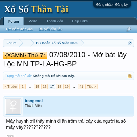
Đăng nhập | Đăng ký
Media
Thành viên
Help Links
Forum
Tìm kiếm diễn đàn
Bài viết gần đây
Forum
...
Dự Đoán Xổ Số Miền Nam
07/08/2010 - Mở bát lấy
{XSMN} Thứ 7:
Lộc MN TP-LA-HG-BP ‎
Trạng thái chủ đề:
Không mở trả lời sau này.
< Trước
1
←
15
16
17
18
19
→
41
Tiếp >
trangcool
Thành Viên
Mấy huynh ơi! thấy mình đi ăn trôm trái cây của người ta số
mấy vậy???????????
7/8/10