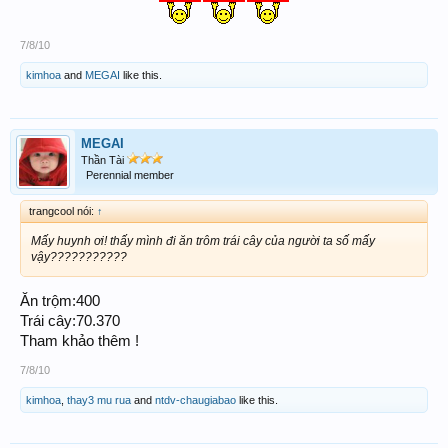
7/8/10
kimhoa
and
MEGAI
like this.
MEGAI
Thần Tài
Perennial member
trangcool nói:
↑
Mấy huynh ơi! thấy mình đi ăn trôm trái cây của người ta số mấy
vậy???????????
Ăn trộm:400
Trái cây:70.370
Tham khảo thêm !
7/8/10
kimhoa
,
thay3 mu rua
and
ntdv-chaugiabao
like this.