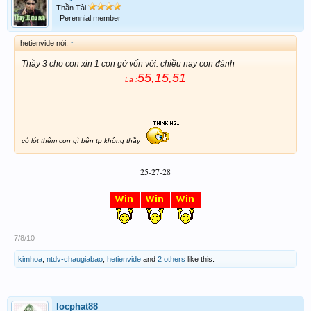
Thần Tài
Perennial member
hetienvide nói:
↑
Thầy 3 cho con xin 1 con gỡ vốn với. chiều nay con đánh
55,15,51
La :
có lót thêm con gì bên tp không thầy
25-27-28
7/8/10
kimhoa
,
ntdv-chaugiabao
,
hetienvide
and
2 others
like this.
locphat88