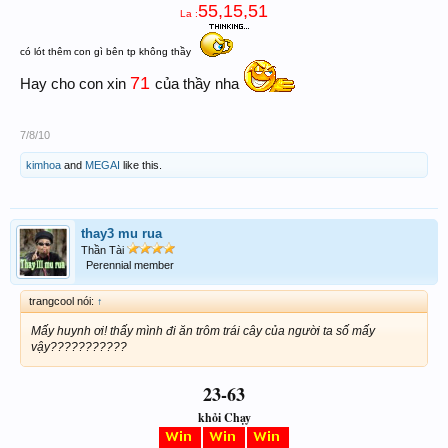
55,15,51
La :
có lót thêm con gì bên tp không thầy
71
Hay cho con xin
của thầy nha
7/8/10
kimhoa
and
MEGAI
like this.
thay3 mu rua
Thần Tài
Perennial member
trangcool nói:
↑
Mấy huynh ơi! thấy mình đi ăn trôm trái cây của người ta số mấy
vậy???????????
23-63
khỏi Chạy