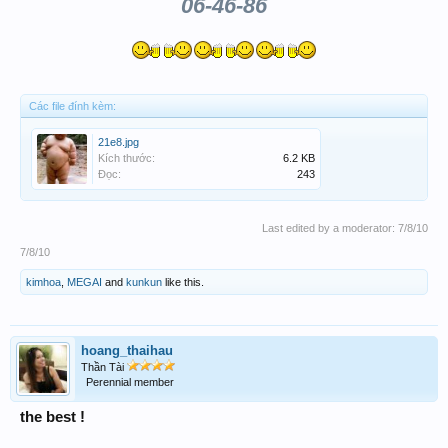
06-46-86
Các file đính kèm:
21e8.jpg
Kích thước:
6.2 KB
Đọc:
243
Last edited by a moderator:
7/8/10
7/8/10
kimhoa
,
MEGAI
and
kunkun
like this.
hoang_thaihau
Thần Tài
Perennial member
the best !