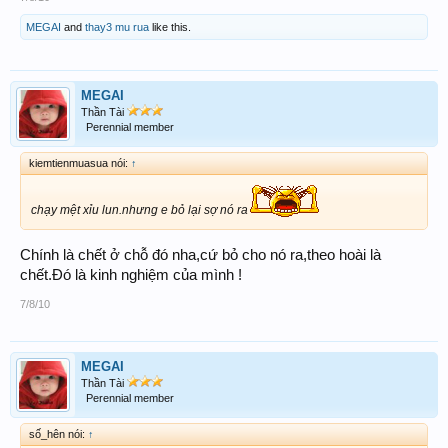
MEGAI
and
thay3 mu rua
like this.
MEGAI
Thần Tài
Perennial member
kiemtienmuasua nói:
↑
chạy mệt xỉu lun.nhưng e bỏ lại sợ nó ra
Chính là chết ở chỗ đó nha,cứ bỏ cho nó ra,theo hoài là
chết.Đó là kinh nghiệm của mình !
7/8/10
MEGAI
Thần Tài
Perennial member
số_hên nói:
↑