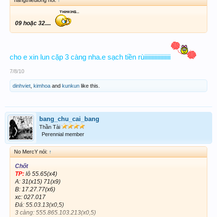
hangthieulong nói:
↑
09 hoặc 32....
cho e xin lun cặp 3 càng nha.e sạch tiền rùiiiiiiiiiiiiiiiiii
7/8/10
dinhviet
,
kimhoa
and
kunkun
like this.
bang_chu_cai_bang
Thần Tài
Perennial member
No MercY nói:
↑
Chốt
TP:
lô 55.65(x4)
A: 31(x15) 71(x9)
B: 17.27.77(x6)
xc: 027.017
Đá: 55.03.13(x0,5)
3 càng: 555.865.103.213(x0,5)