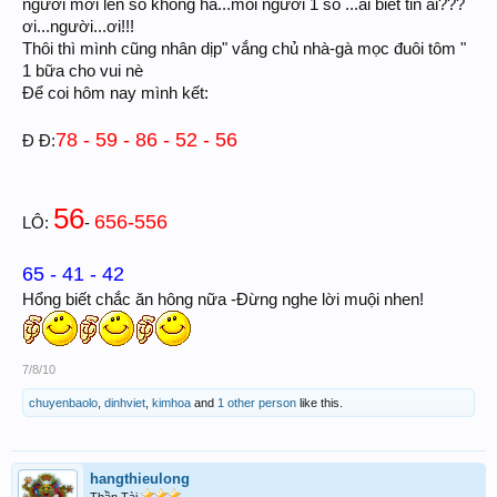
người mới lên số không hà...mỗi người 1 số ...ai biết tin ai???
ơi...người...ơi!!!
Thôi thì mình cũng nhân dịp" vắng chủ nhà-gà mọc đuôi tôm "
1 bữa cho vui nè
Để coi hôm nay mình kết:
78 - 59 - 86 - 52 - 56
Đ Đ:
56
656-556
LÔ:
-
65 - 41 - 42
Hổng biết chắc ăn hông nữa -Đừng nghe lời muội nhen!
7/8/10
chuyenbaolo
,
dinhviet
,
kimhoa
and
1 other person
like this.
hangthieulong
Thần Tài