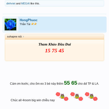
dinhviet
and
MEGAI
like this.
HongPhuoc
Thần Tài
sohapne nói:
↑
Tham Khảo Đầu Đui
15 75 45
55 65
Cám ơn trước, cho ôm eo 3 bé này thêm
cho đđ TP & LA.
Chúc all 4room big win chiều nay