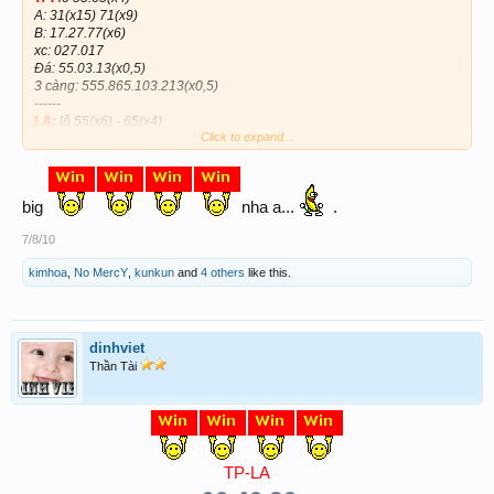
A: 31(x15) 71(x9)
B: 17.27.77(x6)
xc: 027.017
Đá: 55.03.13(x0,5)
3 càng: 555.865.103.213(x0,5)
------
LA:
lô 55(x6) - 65(x4)
Click to expand...
Đá: 55.94 - 65.94(x0,5)
A: 31(x12) - 71(x9)
B: 17.37.57(x12)
xc: 555 - 027.017(x0,5)
big
nha a...
.
7/8/10
kimhoa
,
No MercY
,
kunkun
and
4 others
like this.
dinhviet
Thần Tài
TP-LA