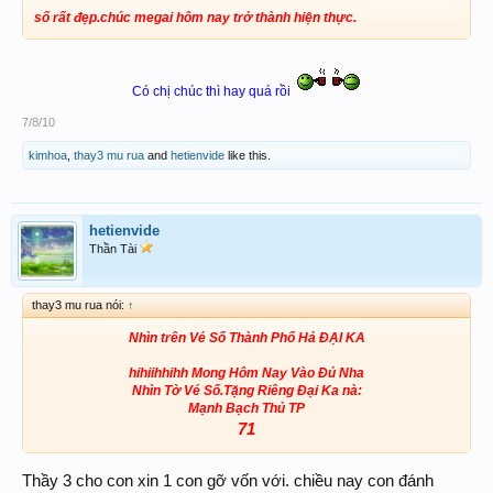
số rất đẹp.chúc megai hôm nay trở thành hiện thực.
Có chị chúc thì hay quá rồi
7/8/10
kimhoa
,
thay3 mu rua
and
hetienvide
like this.
hetienvide
Thần Tài
thay3 mu rua nói:
↑
Nhìn trên Vé Số Thành Phố Hả ĐẠI KA
hihiihhihh Mong Hôm Nay Vào Đủ Nha
Nhìn Tờ Vé Số.Tặng Riêng Đại Ka nà:
Mạnh Bạch Thủ TP
71
Thầy 3 cho con xin 1 con gỡ vốn với. chiều nay con đánh