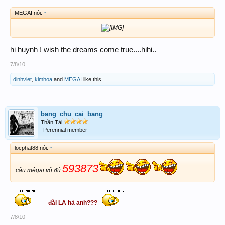
MEGAI nói:
↑
hi huynh ! wish the dreams come true....hihi..
7/8/10
dinhviet
,
kimhoa
and
MEGAI
like this.
bang_chu_cai_bang
Thần Tài
Perennial member
locphat88 nói:
↑
593873
câu mêgai vô đủ
đài LA hả anh???
7/8/10