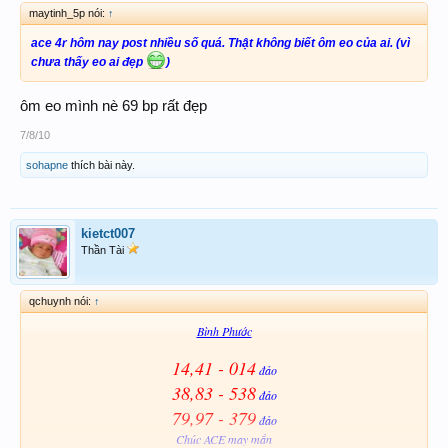
maytinh_5p nói:
↑
ace 4r hôm nay post nhiều số quá. Thật không biết ôm eo của ai. (vì
chưa thấy eo ai đẹp
)
ôm eo mình nè 69 bp rất đẹp
7/8/10
sohapne
thích bài này.
kietct007
Thần Tài
qchuynh nói:
↑
Bình Phước
14,41 - 014
đảo
38,83 - 538
đảo
79,97 - 379
đảo
Chúc ACE may mắn