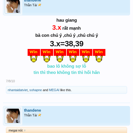
thandene
Thần Tài
hau giang
3.x
rất mạnh
bà con chú ý ,chú ý ,chú chú ý
3.x=38,39
bao lô không sợ lỗ
tin thì theo không tin thì hối hân
7/8/10
nhantaidatviet
,
sohapne
and
MEGAI
like this.
thandene
Thần Tài
megai nói:
↑