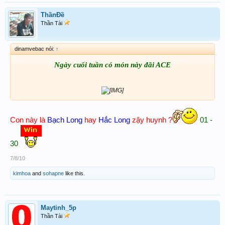
ThầnĐề
Thần Tài
dinamvebac nói:
↑
Ngày cuối tuần có món này đãi ACE
Con này là
Bạch Long
hay
Hắc Long
zậy huynh ?
01 -
30
7/8/10
kimhoa
and
sohapne
like this.
Maytinh_5p
Thần Tài