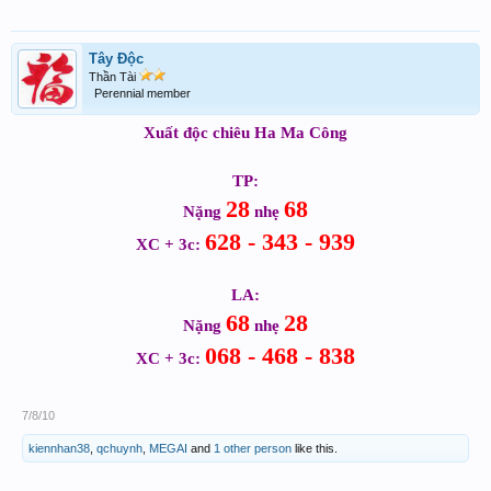
Tây Độc
Thần Tài
Perennial member
Xuất độc chiêu Ha Ma Công
TP:
28
68
Nặng
nhẹ
628 - 343 - 939
XC + 3c:
LA:
68
28
Nặng
nhẹ
068 - 468 - 838
XC + 3c:
7/8/10
kiennhan38
,
qchuynh
,
MEGAI
and
1 other person
like this.