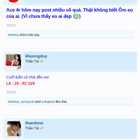
Ace 4r hôm nay post nhiều số quá. Thật không biết Ôm eo
của ai. (Vì chưa thấy eo ai đẹp
)
7/8/10
kimhoa
thích bài này.
khuongduy
Thần Tài
Cuối tuần cả nhà đều vui.
LA : 29 - XC 529
7/8/10
kimhoa
,
qchuynh
and
sohapne
like this.
thandene
Thần Tài