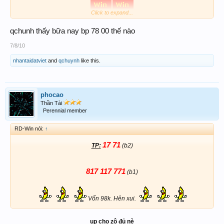
Click to expand...
Kiến càng
:
9955 - 1368
qchunh thấy bữa nay bp 78 00 thế nào
7/8/10
nhantaidatviet
and
qchuynh
like this.
phocao
Thần Tài
Perennial member
RD-Win nói:
↑
17 71
TP:
(b2)​
817 117 771
(b1)​
Vốn 98k. Hên xui.
up cho zô đủ nè