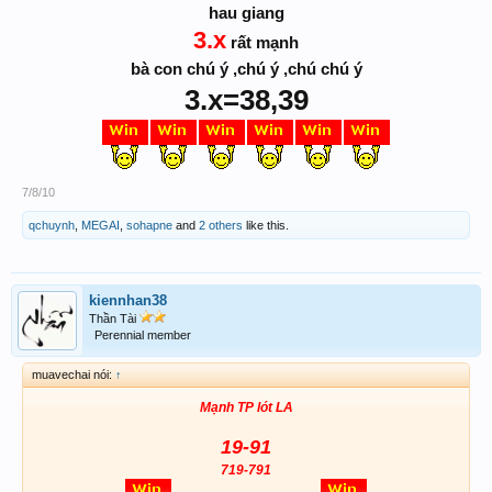
hau giang
3.x
rất mạnh
bà con chú ý ,chú ý ,chú chú ý
3.x=38,39
7/8/10
qchuynh
,
MEGAI
,
sohapne
and
2 others
like this.
kiennhan38
Thần Tài
Perennial member
muavechai nói:
↑
Mạnh TP lót LA
19-91
719-791