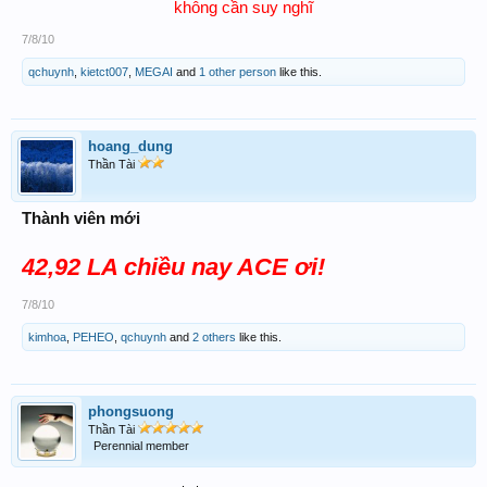
không cần suy nghĩ
7/8/10
qchuynh
,
kietct007
,
MEGAI
and
1 other person
like this.
hoang_dung
Thần Tài
Thành viên mới
42,92 LA chiều nay ACE ơi!
7/8/10
kimhoa
,
PEHEO
,
qchuynh
and
2 others
like this.
phongsuong
Thần Tài
Perennial member