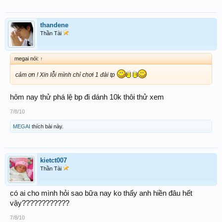
thandene
Thần Tài
megai nói:
↑
cảm ơn ! Xin lỗi mình chỉ chơi 1 đài tp
hôm nay thử phá lệ bp đi dánh 10k thôi thử xem
7/8/10
MEGAI
thích bài này.
kietct007
Thần Tài
có ai cho mình hỏi sao bữa nay ko thấy anh hiền đâu hết
vậy????????????
7/8/10