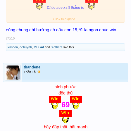
Chúc ace xstt thắng to
Click to expand...
cùng chung chí hướng.có cầu con 19,91 la ngon.chúc win
7/8/10
kimhoa
,
qchuynh
,
MEGAI
and
3 others
like this.
thandene
Thần Tài
bình phước
độc thủ
69
hãy đập thật thật mạnh