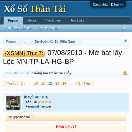
Đăng nhập | Đăng ký
Media
Thành viên
Help Links
Forum
Tìm kiếm diễn đàn
Bài viết gần đây
Forum
...
Dự Đoán Xổ Số Miền Nam
07/08/2010 - Mở bát lấy
{XSMN} Thứ 7:
Lộc MN TP-LA-HG-BP ‎
Trạng thái chủ đề:
Không mở trả lời sau này.
< Trước
1
←
10
11
12
13
14
→
41
Tiếp >
thay3 mu rua
Thần Tài
Perennial member
tieulyphidao nói:
↑
Phải có !!!