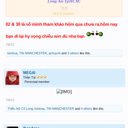
Long An-TpHCM:
30
Click to expand...
Anh chị em tham khảo góp ý nhé!hihii
02 & 30
Hy vọng có tí coffee!
là số mình tham khảo hôm qua chưa ra,hôm nay
bạn đi lại hy vọng chiều win đủ nha bạn
7/8/10
kimhoa
,
TIN MANCHESTER
,
qchuynh
and
3 others
like this.
MEGAI
Thần Tài
Perennial member
7/8/10
Thiếu Nữ Cô Long
,
kimhoa
,
TIN MANCHESTER
and
4 others
like this.