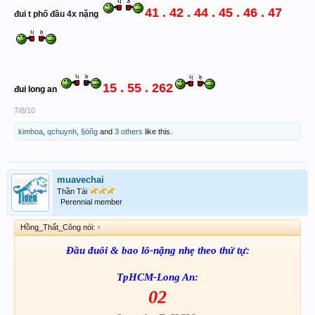
41 . 42 . 44 . 45 . 46 . 47
đui t phố đầu 4x nặng
15 . 55 . 262
đui long an
7/8/10
kimhoa
,
qchuynh
,
§öñg
and
3 others
like this.
muavechai
Thần Tài
Perennial member
Hồng_Thất_Công nói:
↑
Đầu đuôi & bao lô-nặng nhẹ theo thứ tự:
TpHCM-Long An:
02