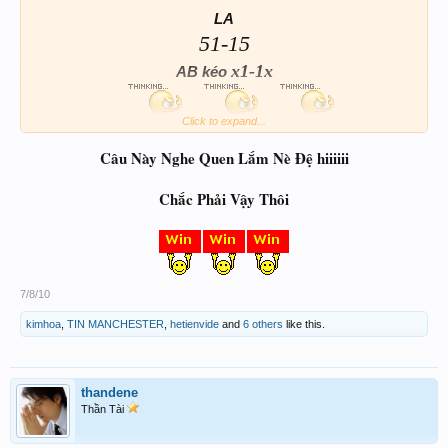
LA
51-15
x1-1x
AB kéo
Click to expand...
Câu Này Nghe Quen Lắm Nè Đệ hiiiiii
Chắc Phải Vậy Thôi
7/8/10
kimhoa
,
TIN MANCHESTER
,
hetienvide
and
6 others
like this.
thandene
Thần Tài