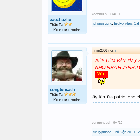
xaozhuzhu
,
6/4/10
xaozhuzhu
phongsuong
,
tieulyphidao
,
Cat
Thần Tài
Perennial member
nnn2601 nói:
↑
NÚP LÙM BẮN TỈA,C
NHỚ NHA HUYNH,TỪ
congtonsach
Thần Tài
lấy tên lữa patriot cho
Perennial member
congtonsach
,
6/4/10
tieulyphidao
,
Thử Vận 2010
,
S