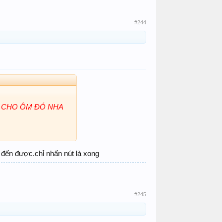
#244
I CHO ÔM ĐÓ NHA
 đến được.chỉ nhấn nút là xong
#245