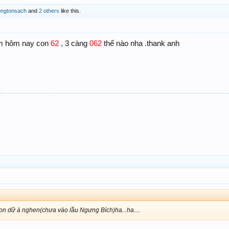
ongtonsach
and
2 others
like this.
em hôm nay con
62
, 3 càng
062
thế nào nha .thank anh
gon dữ à nghen(chưa vào lầu Ngưng Bích)ha...ha....