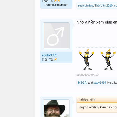
Thần Tài
Perennial member
tieulyphidao
,
Thử Vận 2010
,
c
Nhờ a hiền xem giúp 
sodo9999
Thần Tài
sodo9999
,
6/4/10
MEGAI
and
bady1994
like this.
haitrieu nói:
↑
huynh ơi! thúy kiều này n