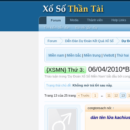
Media
Thành viên
Help Links
Forum
Tìm kiếm diễn đàn
Bài viết gần đây
Forum
Diễn Đàn Dự Đoán Kết Quả Xổ Số
Dự Đ
Miền nam
|
Miền bắc
|
Miền trung
|
Vietlott
|
Thứ hai
06/04/2010*B
{XSMN} Thứ 3:
Thảo luận trong '
Dự Đoán Xổ Số Miền Nam
' bắt đầu bởi
cong
Trạng thái chủ đề:
Không mở trả lời sau này.
Trang 13 của 25 trang
< Trước
1
←
11
12
13
1
congtonsach nói:
↑
dàn tên lữa kachiu