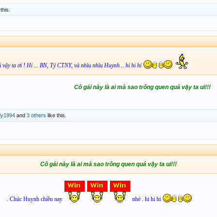
this.
 vậy ta ơi ! Hi ... BN, Tỷ CTNY, và nhìu nhìu Huynh .. hi hi hi
Cô gái này là ai mà sao trông quen quá vậy ta ui!!!
dy1994
and
3 others
like this.
Cô gái này là ai mà sao trông quen quá vậy ta ui!!!
. Chúc Huynh chiều nay
nhé . hi hi hi