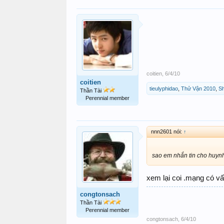
coitien
,
6/4/10
coitien
tieulyphidao
,
Thử Vận 2010
,
S
Thần Tài
Perennial member
nnn2601 nói:
↑
sao em nhắn tin cho huyn
xem lại coi .mạng có v
congtonsach
Thần Tài
Perennial member
congtonsach
,
6/4/10