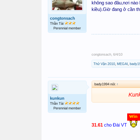
không sao đâu,nơi nào k
kiều).Giờ đang ở cần th
congtonsach
Thần Tài
Perennial member
congtonsach
,
6/4/10
Thử Vận 2010
,
MEGAI
,
bady1
bady1994 nói:
↑
Kunku
kunkun
Thần Tài
Perennial member
31.61
cho Đài VT