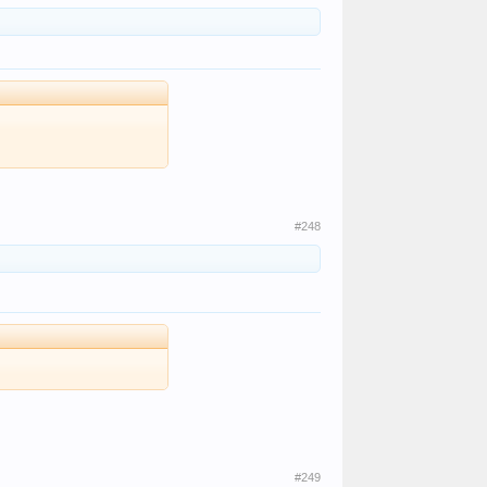
#248
#249