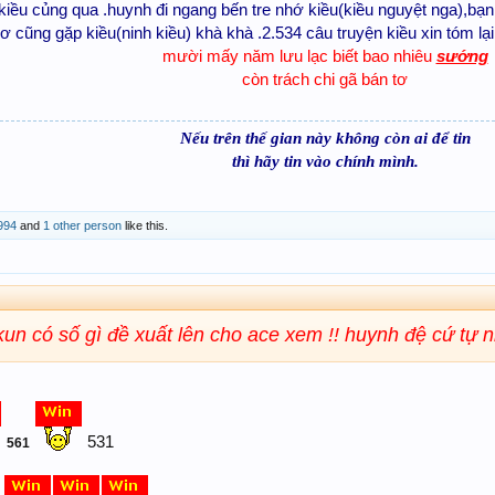
iều củng qua .huynh đi ngang bến tre nhớ kiều(kiều nguyệt nga),bạn 
ơ cũng gặp kiều(ninh kiều) khà khà .2.534 câu truyện kiều xin tóm lại
mười mấy năm lưu lạc biết bao nhiêu
sướng
còn trách chi gã bán tơ
Nếu trên thế gian này không còn ai để tin
thì hãy tin vào chính mình.
994
and
1 other person
like this.
n có số gì đề xuất lên cho ace xem !! huynh đệ cứ tự 
531
561