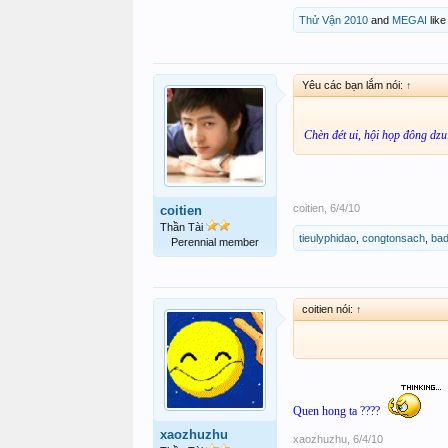
Thử Vận 2010
and
MEGAI
like 
Yêu các bạn lắm nói:
↑
Chèn đét ui, hội họp đông dzui
coitien
,
6/4/10
coitien
Thần Tài
tieulyphidao
,
congtonsach
,
ba
Perennial member
coitien nói:
↑
Quen hong ta ????
xaozhuzhu
xaozhuzhu
,
6/4/10