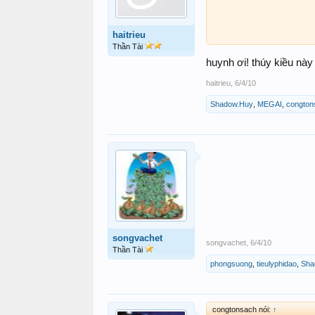
haitrieu
Thần Tài
huynh ơi! thúy kiều này
haitrieu
,
6/4/10
Shadow.Huy
,
MEGAI
,
congton
songvachet
songvachet
,
6/4/10
Thần Tài
phongsuong
,
tieulyphidao
,
Sha
congtonsach nói:
↑