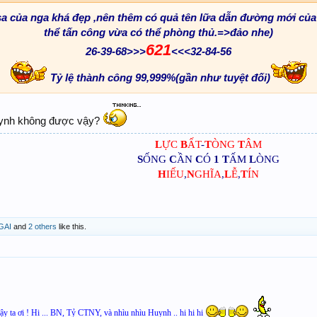
sa của nga khá đẹp ,nên thêm có quả tên lữa dẫn đường mới của
thể tấn công vừa có thể phòng thủ.=>đảo nhe)
621
26-39-68>>>
<<<32-84-56
Tỷ lệ thành công 99,999%(gần như tuyệt đối)
uynh không được vậy?
L
ỰC
B
ẤT
-
T
ÒNG
T
ÂM
S
ỐNG
C
ẦN
C
Ó
1
T
ẤM
L
ÒNG
H
IẾU
,
N
GHĨA
,
L
Ễ
,
T
ÍN
GAI
and
2 others
like this.
ậy ta ơi ! Hi ... BN, Tỷ CTNY, và nhìu nhìu Huynh .. hi hi hi