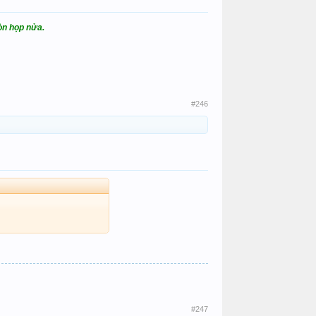
òn họp nửa.
#246
#247