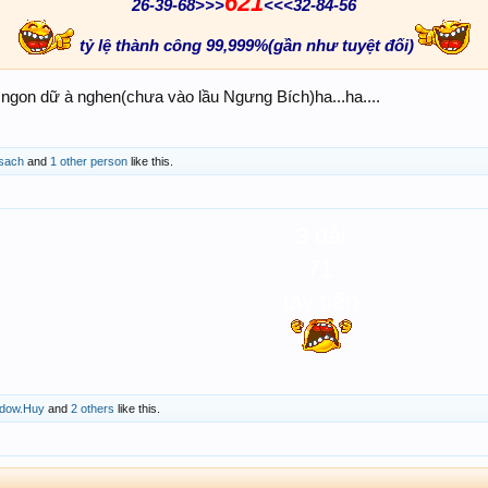
621
26-39-68>>>
<<<32-84-56
tỷ lệ thành công 99,999%(gần như tuyệt đối)
 ngon dữ à nghen(chưa vào lầu Ngưng Bích)ha...ha....
sach
and
1 other person
like this.
3 đài
71
lấy tiền
dow.Huy
and
2 others
like this.