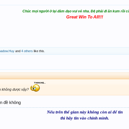
Chúc mọi người ở lại đàm đạo vui vẻ nha. Đệ phải đi ăn kum rồi c
Great Win To All!!!
hadow.Huy
and
4 others
like this.
h không được vậy?
ấn đề không
Nếu trên thế gian này không còn ai để tin
thì hãy tin vào chính mình.