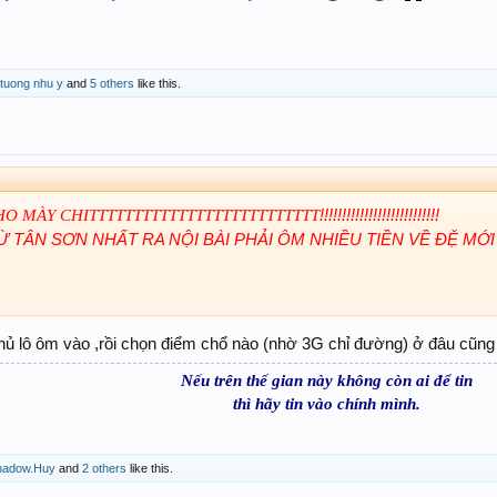
 tuong nhu y
and
5 others
like this.
!!!!!!!!!!!!!!!!!!!!!!!!!!!
HO MÀY CHITTTTTTTTTTTTTTTTTTTTTTTTTT
 TÂN SƠN NHẤT RA NỘI BÀI PHẢI ÔM NHIỀU TIỀN VỀ ĐỆ MỚ
 chủ lô ôm vào ,rồi chọn điểm chổ nào (nhờ 3G chỉ đường) ở đâu cũng
Nếu trên thế gian này không còn ai để tin
thì hãy tin vào chính mình.
hadow.Huy
and
2 others
like this.