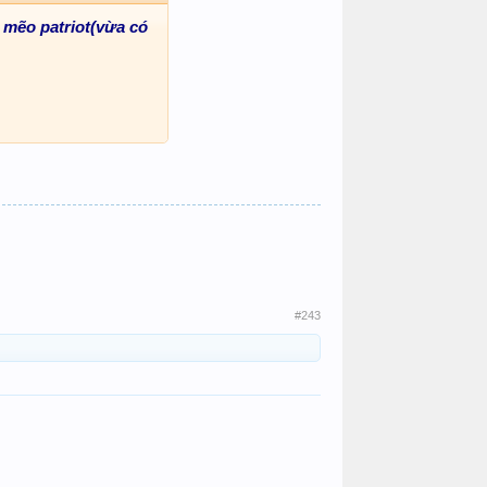
 mẽo patriot(vừa có
#243