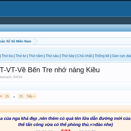
oán Xổ Số Miền Nam
|
Thứ ba
|
Thứ tư
|
Thứ năm
|
Thứ sáu
|
Thứ bảy
|
Chủ nhật
|
Thống kê
|
Gan cực đạ
T-VT-Về Bến Tre nhớ nàng Kiều
tonsach
,
5/4/10
.
4
15
→
25
Tiếp >
sa của nga khá đẹp ,nên thêm có quả tên lữa dẫn đường mới của
thể tấn công vừa có thể phòng thủ.=>đảo nhe)