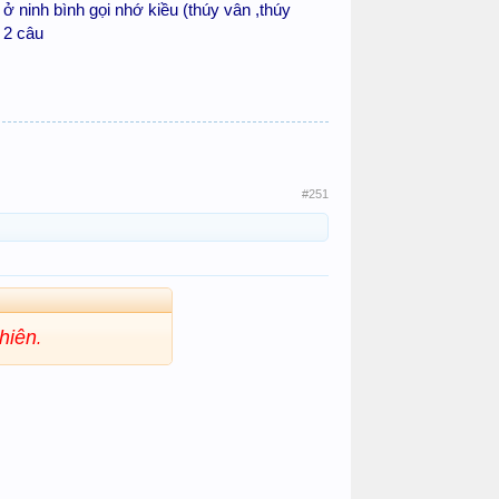
ở ninh bình gọi nhớ kiều (thúy vân ,thúy
 2 câu
#251
nhiên
.