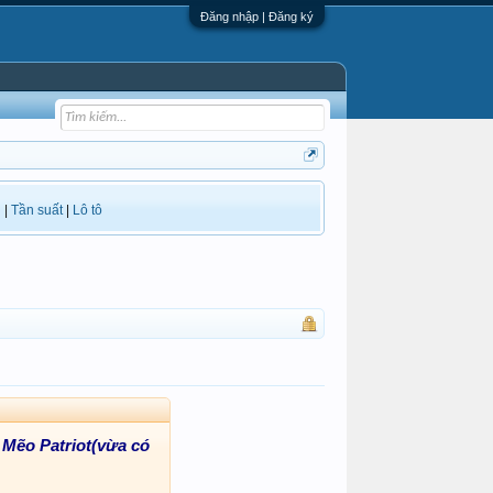
Đăng nhập | Đăng ký
i
|
Tần suất
|
Lô tô
 Mẽo Patriot(vừa có