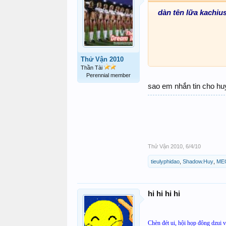
dàn tên lữa kachiu
Thử Vận 2010
Thần Tài
Perennial member
sao em nhắn tin cho h
Thử Vận 2010
,
6/4/10
tieulyphidao
,
Shadow.Huy
,
ME
hi hi hi hi
Chèn đét ui, hội họp đông dzui v