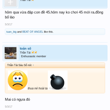
Thần Tài
hôm qua vừa đập con đề 45.hôm nay ko chơi 45 mới ra.đồng
bố láo
5/3/17
tuan_big
and
BEAT OF ANGEL
like this.
toán số
Thần Tài
Enthusiastic member
Thần Tài Sáu Số nói:
↑
thua né hoài ta
Mai có ngựa đó
5/3/17