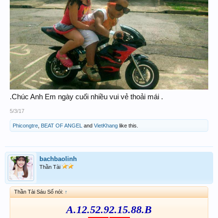
.Chúc Anh Em ngày cuối nhiều vui vẻ thoải mái .
5/3/17
Phicongtre
,
BEAT OF ANGEL
and
VietKhang
like this.
bachbaolinh
Thần Tài
Thần Tài Sáu Số nói:
↑
A.12.52.92.15.88.B