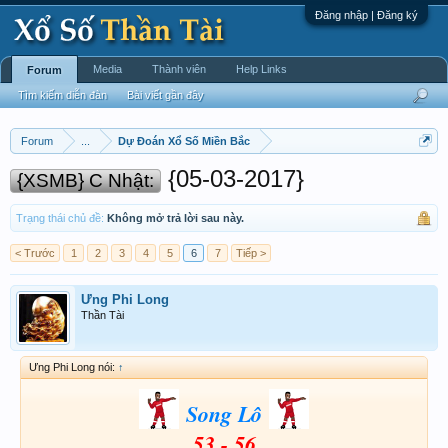
Đăng nhập | Đăng ký
Media
Thành viên
Help Links
Forum
Tìm kiếm diễn đàn
Bài viết gần đây
Forum
...
Dự Đoán Xổ Số Miền Bắc
{05-03-2017}
{XSMB} C Nhật:
Trạng thái chủ đề:
Không mở trả lời sau này.
< Trước
1
2
3
4
5
6
7
Tiếp >
Ưng Phi Long
Thần Tài
Ưng Phi Long nói:
↑
Song Lô
53 - 56