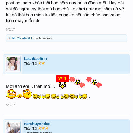
post ae tham khảo thôi bạn.hôm nay minh đánh một ít.lay cái
soi đỡ ngưa tay thôi mà bạn.chứ ko chơi như mọi hôm.nó về
kệ nó thôi bạn.minh ko tiếc cung ko hối hận.chúc bạn va ae
luôn may mắn ak
5/3/17
BEAT OF ANGEL
thích bài này.
bachbaolinh
Thần Tài
Mời anh em .. thân mời ..
..
5/3/17
namhuynhdao
Thần Tài
Perennial member