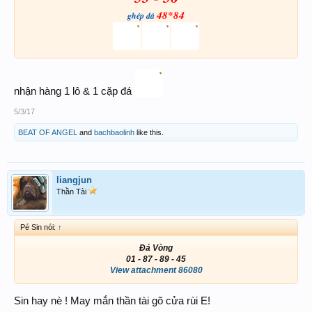
48*84
ghép đá
nhận hàng 1 lô & 1 cặp đá
5/3/17
BEAT OF ANGEL
and
bachbaolinh
like this.
liangjun
Thần Tài
Pé Sin nói:
↑
Đá Vòng
01 - 87 - 89 - 45
View attachment 86080
Sin hay nè ! May mắn thần tài gõ cửa rùi E!