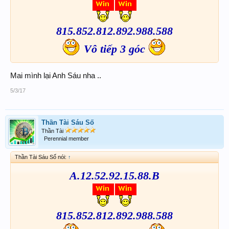
815.852.812.892.988.588
Vô tiếp 3 góc
Mai mình lại Anh Sáu nha ..
5/3/17
Thần Tài Sáu Số
Thần Tài
Perennial member
Thần Tài Sáu Số nói:
↑
A.12.52.92.15.88.B
815.852.812.892.988.588