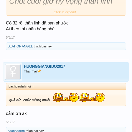
Chốt cuối giờ hy vọng thần linh
ban phước
Click to expand...
Có 32 rồi thần linh đã ban phước
Ai theo thì nhận hàng nhé
5/3/17
BEAT OF ANGEL
thích bài này.
HUONGGIANGIDO2017
Thần Tài
bachbaolinh nói:
↑
quấ dử ..chúc mừng muội ..
cảm ơn ak
5/3/17
bachbaolinh
thích bài này.