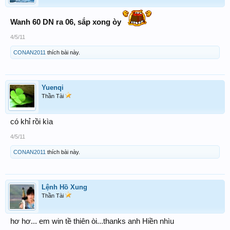
Wanh 60 DN ra 06, sắp xong òy
4/5/11
CONAN2011
thích bài này.
Yuenqi
Thần Tài
có khỉ rồi kìa
4/5/11
CONAN2011
thích bài này.
Lệnh Hồ Xung
Thần Tài
hơ hơ... em win tề thiên òi...thanks anh Hiền nhìu