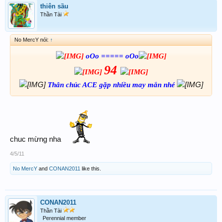
thiên sầu
Thần Tài
No MercY nói:
↑
oOo ===== oOo
94
Thân chúc ACE gặp nhiều may mắn nhé
chuc mừng nha
4/5/11
No MercY
and
CONAN2011
like this.
CONAN2011
Thần Tài
Perennial member