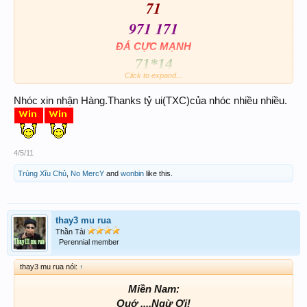
71
971 171
ĐÁ CỰC MẠNH
71*14
Click to expand...
AB+XC
39 79 28 76
Nhóc xin nhận Hàng.Thanks tỷ ui(TXC)của nhóc nhiều nhiều.
839 879 828 476
Chúc ace may mắn
4/5/11
Trúng Xĩu Chủ
,
No MercY
and
wonbin
like this.
thay3 mu rua
Thần Tài
Perennial member
thay3 mu rua nói:
↑
Miền Nam:
Quớ ....Ngừ Ơi!