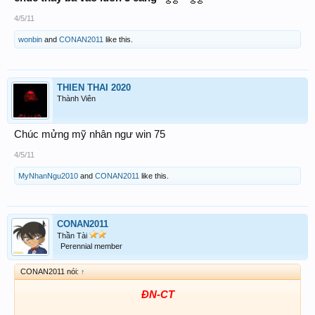
4/5/11
wonbin
and
CONAN2011
like this.
THIEN THAI 2020
Thành Viên
Chúc mửng mỹ nhân ngư win 75
4/5/11
MyNhanNgu2010
and
CONAN2011
like this.
CONAN2011
Thần Tài
Perennial member
CONAN2011 nói:
↑
ĐN-CT