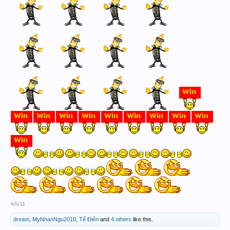
Tam Thủ
53
57
67
4/5/11
dream
,
MyNhanNgu2010
,
Tế Điên
and
4 others
like this.