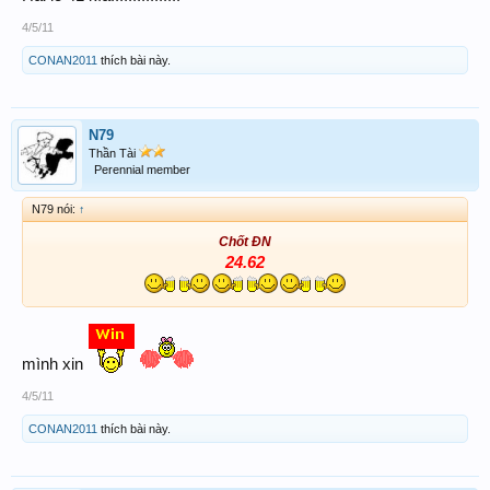
4/5/11
CONAN2011
thích bài này.
N79
Thần Tài
Perennial member
N79 nói:
↑
Chốt ĐN
24.62
mình xin
4/5/11
CONAN2011
thích bài này.