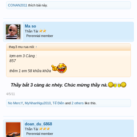
CONAN2011
thích bài này.
Ma so
Thần Tài
Perennial member
thay3 mu rua nói:
↑
lợm em 3 Càng :
857
thêm 1 em 58 khữa khữa
Thầy bắt 3 càng ác nhẻy. Chúc mừng thầy nà.
4/5/11
No MercY
,
MyNhanNgu2010
,
Tế Điên
and
2 others
like this.
doan_du_6868
Thần Tài
Perennial member