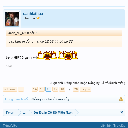
danhlathua
Thần Tài
doan_du_6868 nói:
↑
các bạn oi đồng nai co 12,52,44,34 ko ??
ko cổi622 you ơi
4/5/11
(Bạn phải Đăng nhập hoặc Đăng ký để trả lời bài viết.)
< Trước
1
←
14
15
16
17
18
→
20
Tiếp >
Trạng thái chủ đề:
Không mở trả lời sau này.
Forum
...
Dự Đoán Xổ Số Miền Nam
Tiếng Việt
Liên hệ
Trợ giúp