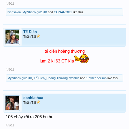
4/5/11
hiensalon
,
MyNhanNgu2010
and
CONAN2011
like this.
Tế Điên
Thần Tài
tế điên hoàng thượng
lụm 2 ki 63 CT kìa
4/5/11
MyNhanNgu2010
,
Tế Điên_Hoàng Thượng
,
wonbin
and
1 other person
like this.
danhlathua
Thần Tài
106 cháy rồi ra 206 hu hu
4/5/11