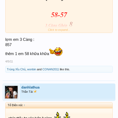
58-57
8
3 Càng Ghép
Click to expand...
lợm em 3 Càng :
Vui cùng Thầy III
857
thêm 1 em 58 khữa khữa
4/5/11
Trúng Xĩu Chủ
,
wonbin
and
CONAN2011
like this.
danhlathua
Thần Tài
Tế Điên nói:
↑