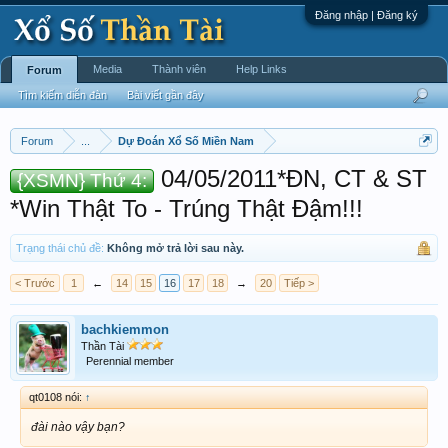
Đăng nhập | Đăng ký
Media
Thành viên
Help Links
Forum
Tìm kiếm diễn đàn
Bài viết gần đây
Forum
...
Dự Đoán Xổ Số Miền Nam
04/05/2011*ĐN, CT & ST
{XSMN} Thứ 4:
*Win Thật To - Trúng Thật Đậm!!!
Trạng thái chủ đề:
Không mở trả lời sau này.
< Trước
1
←
14
15
16
17
18
→
20
Tiếp >
bachkiemmon
Thần Tài
Perennial member
qt0108 nói:
↑
đài nào vậy bạn?