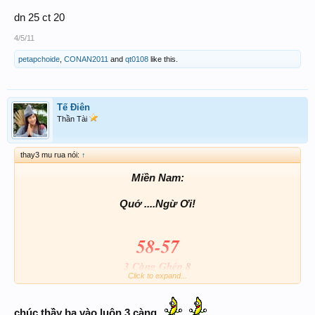
dn 25 ct 20
4/5/11
petapchoide
,
CONAN2011
and
qt0108
like this.
Tế Điên
Thần Tài
thay3 mu rua nói:
↑
Miền Nam:
Quớ ....Ngừ Ơi!
58-57
3 Càng Ghép
8
Click to expand...
Vui cùng Thầy III
chúc thầy ba vào luôn 3 càng