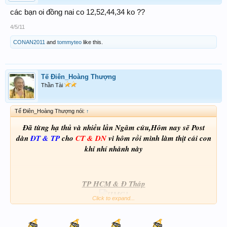
các bạn oi đồng nai co 12,52,44,34 ko ??
4/5/11
CONAN2011
and
tommyteo
like this.
Tế Điên_Hoàng Thượng
Thần Tài
Tế Điên_Hoàng Thượng nói:
↑
Đã từng hạ thủ và nhiều lần Ngâm cứu,Hôm nay sẽ Post
dàn
ĐT & TP
cho
CT & DN
vì hôm rồi mình làm thịt cái con
khỉ nhí nhảnh này
TP HCM & Đ Tháp
Click to expand...
BT