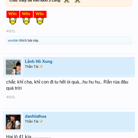
chúc thầy ba vào luôn 3 càng
4/5/11
wonbin
thích bài này.
Lệnh Hồ Xung
Thần Tài
chắc khỉ cha, khỉ con đi tu hết òi quá...hu hu hu.. Rắn rùa đâu
quá trời
4/5/11
danhlathua
Thần Tài
Hai lô 41 kìa................