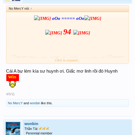
No MercY nói:
↑
oOo ===== oOo
94
Thân chúc ACE gặp nhiều may mắn nhé
Click to expand...
Cái A bự lém kìa sư huynh ơi. Giấc mơ linh rồi đó Huynh
4/5/11
No MercY
and
wonbin
like this.
wonbin
Thần Tài
Perennial member