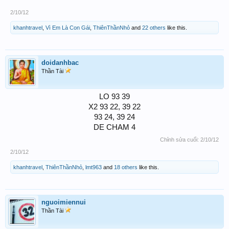
2/10/12
khanhtravel
,
Vì Em Là Con Gái
,
ThiênThầnNhỏ
and
22 others
like this.
doidanhbac
Thần Tài
LO 93 39
X2 93 22, 39 22
93 24, 39 24
DE CHAM 4​
Chỉnh sửa cuối:
2/10/12
2/10/12
khanhtravel
,
ThiênThầnNhỏ
,
lmt963
and
18 others
like this.
nguoimiennui
Thần Tài