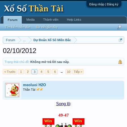
Đăng nhập | Đăng ký
Media
Thành viên
Help Links
Forum
Tìm kiếm diễn đàn
Bài viết gần đây
Forum
...
Dự Đoán Xổ Số Miền Bắc
02/10/2012
Trạng thái chủ đề:
Không mở trả lời sau này.
< Trước
1
2
3
4
5
6
→
10
Tiếp >
meoluoi H2O
Thần Tài
Song lô
:
49-47