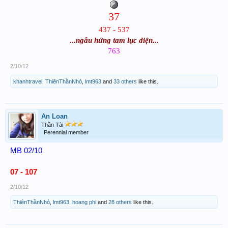
37
437 - 537
...ngẫu hứng tam lục diện...
763
2/10/12
khanhtravel
,
ThiênThầnNhỏ
,
lmt963
and
33 others
like this.
An Loan
Thần Tài
Perennial member
MB 02/10
07 - 107
2/10/12
ThiênThầnNhỏ
,
lmt963
,
hoang phi
and
28 others
like this.