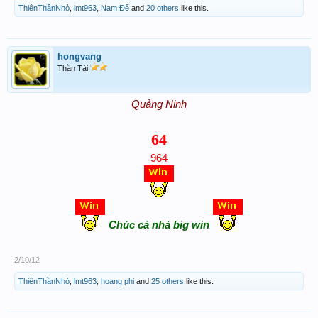
ThiênThầnNhỏ
,
lmt963
,
Nam Đế
and
20 others
like this.
hongvang
Thần Tài
Quảng Ninh
64
964
Chúc cả nhà big win
2/10/12
ThiênThầnNhỏ
,
lmt963
,
hoang phi
and
25 others
like this.