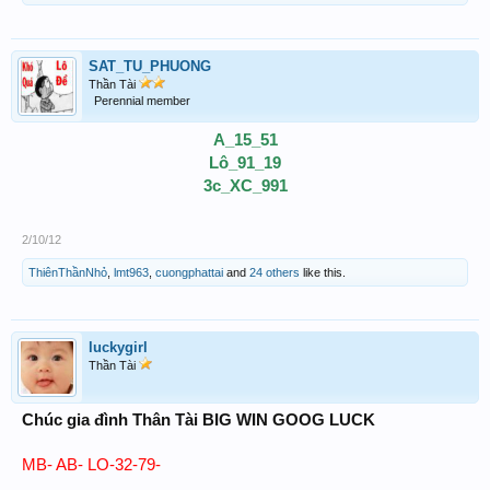
SAT_TU_PHUONG
Thần Tài
Perennial member
A_15_51
Lô_91_19
3c_XC_991
2/10/12
ThiênThầnNhỏ
,
lmt963
,
cuongphattai
and
24 others
like this.
luckygirl
Thần Tài
Chúc gia đình Thân Tài BIG WIN GOOG LUCK
MB- AB- LO-32-79-