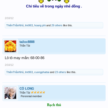
Chỉ tiêu về trong ngày nhé đồng .
2/10/12
ThiênThầnNhỏ
,
lmt963
,
hoang phi
and
29 others
like this.
tailoc8888
Thần Tài
Lô tô may mắn: 68-00-86
2/10/12
ThiênThầnNhỏ
,
lmt963
,
cuongphattai
and
23 others
like this.
CÔ LONG
Thần Tài
Perennial member
Bạch thủ