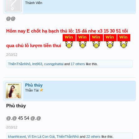
Thành Viên
@@
Hôm nay E chốt hạ bạch thủ lô: 15 đá nhẹ x3 15 30 51 tối
qua chủ lô lượm tiền thui
2/10/12
ThiênThầnNhỏ
,
lmt963
,
cuongphattai
and
17 others
like this.
Phù thủy
Thần Tài
Phù thủy
@.@ 45 54 @.@
2/10/12
khanhtravel
,
Vì Em Là Con Gái
,
ThiênThầnNhỏ
and
22 others
like this.