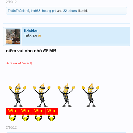
2/10/12
ThiênThầnNhỏ
,
lmt963
,
hoang phi
and
22 others
like this.
lidakieu
Thần Tài
niềm vui nho nhỏ đề MB
đề bt em 74 ( dính 4)
2/10/12