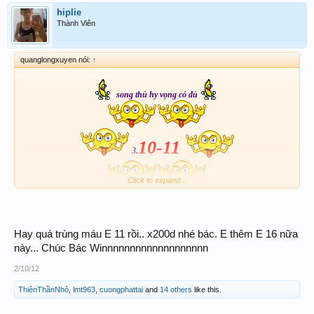
hiplie
Thành Viên
quanglongxuyen nói:
↑
song thủ hy vọng có đủ
10-11
3.
Click to expand...
Hay quá trùng máu E 11 rồi.. x200d nhé bác. E thêm E 16 nữa
này... Chúc Bác Winnnnnnnnnnnnnnnnnnn
2/10/12
ThiênThầnNhỏ
,
lmt963
,
cuongphattai
and
14 others
like this.