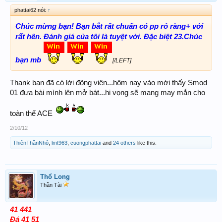
phattai62 nói:
↑
Chúc mừng bạn! Bạn bắt rất chuẩn có pp rỏ ràng+ với
rất hên. Đánh giá của tôi là tuyệt vời. Đặc biệt 23.Chúc
bạn mb
[/LEFT]
Thank bạn đã có lời động viên...hôm nay vào mới thấy Smod
01 đưa bài mình lên mở bát...hi vọng sẽ mang may mắn cho
toàn thể ACE
2/10/12
ThiênThầnNhỏ
,
lmt963
,
cuongphattai
and
24 others
like this.
Thổ Long
Thần Tài
41 441
Đá 41 51