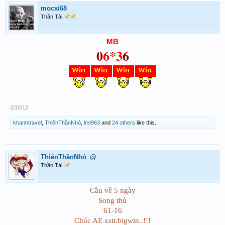
mocxi68
Thần Tài
MB
0
6*3
6
2/10/12
khanhtravel
,
ThiênThầnNhỏ
,
lmt963
and
24 others
like this.
ThiênThầnNhỏ_@
Thần Tài
Cầu về 5 ngày
Song thủ
61-16
Chúc AE xstt.bigwin..!!!