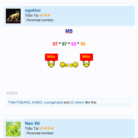
ngokhoi
Thần Tài
Perennial member
MB
07
*
97
*
53
*
95
2/10/12
ThiênThầnNhỏ
,
lmt963
,
cuongphattai
and
22 others
like this.
Nam Đế
Thần Tài
Perennial member