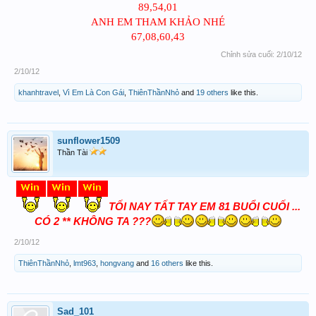
89,54,01
ANH EM THAM KHẢO NHÉ
67,08,60,43
Chỉnh sửa cuối:
2/10/12
2/10/12
khanhtravel
,
Vì Em Là Con Gái
,
ThiênThầnNhỏ
and
19 others
like this.
sunflower1509
Thần Tài
TỐI NAY TẤT TAY EM 81 BUỔI CUỐI ...
CÓ 2 ** KHÔNG TA ???
2/10/12
ThiênThầnNhỏ
,
lmt963
,
hongvang
and
16 others
like this.
Sad_101