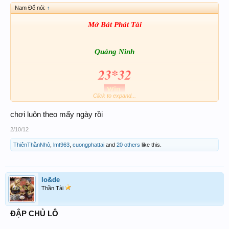
Nam Đế nói:
↑
Mở Bát Phát Tài
Quảng Ninh
23*32
Click to expand...
chơi luôn theo mấy ngày rồi
2/10/12
ThiênThầnNhỏ
,
lmt963
,
cuongphattai
and
20 others
like this.
Chúc toàn thể ACE thật nhiều may mắn & bigwin
lo&de
mỗi ngày
Thần Tài
ĐẬP CHỦ LÔ