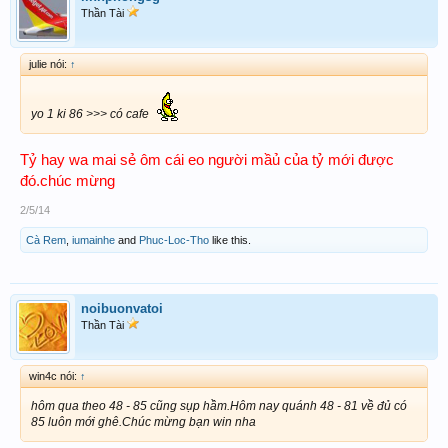
Thần Tài
julie nói:
↑
yo 1 ki 86 >>> có cafe
Tỷ hay wa mai sẻ ôm cái eo người mầủ của tỷ mới được
đó.chúc mừng
2/5/14
Cà Rem
,
iumainhe
and
Phuc-Loc-Tho
like this.
noibuonvatoi
Thần Tài
win4c nói:
↑
hôm qua theo 48 - 85 cũng sụp hầm.Hôm nay quánh 48 - 81 về đủ có
85 luôn mới ghê.Chúc mừng bạn win nha