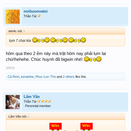
noibuonvatoi
Thần Tài
win4c nói:
↑
lụm 7 chai kìa
hôm qua theo 2 ẻm này mà trật hôm nay phải lụm lại
chứ!hehehe. Chúc huynh đã bigwin nhé!
2/5/14
Cà Rem
,
iumainhe
,
Phuc-Loc-Tho
and
2 others
like this.
Lâm Vân
Thần Tài
Perennial member
Lâm Vân nói:
↑