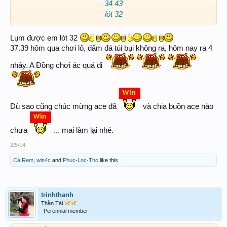
34 43
lót 32​
Lụm được em lót 32
37.39 hôm qua chơi lô, đấm đá túi bụi không ra, hôm nay ra 4
nháy. A Đồng chơi ác quá đi
Dù sao cũng chúc mừng ace đã
và chia buồn ace nào
chưa
... mai làm lại nhé.
2/5/14
Cà Rem
,
win4c
and
Phuc-Loc-Tho
like this.
trinhthanh
Thần Tài
Perennial member