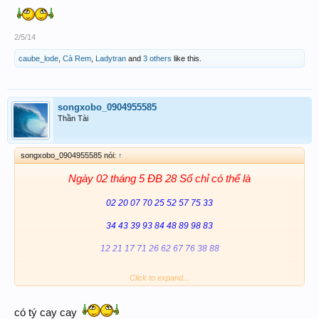
2/5/14
caube_lode
,
Cà Rem
,
Ladytran
and
3 others
like this.
songxobo_0904955585
Thần Tài
songxobo_0904955585 nói:
↑
Ngày 02 tháng 5 ĐB 28 Số chỉ có thể là
02 20 07 70 25 52 57 75 33
34 43 39 93 84 48 89 98 83
12 21 17 71 26 62 67 76 38 88
Click to expand...
Lưu ý:
ACE nên lót ĐB Hệ ( cặp )
24
và em 66
có tý cay cay