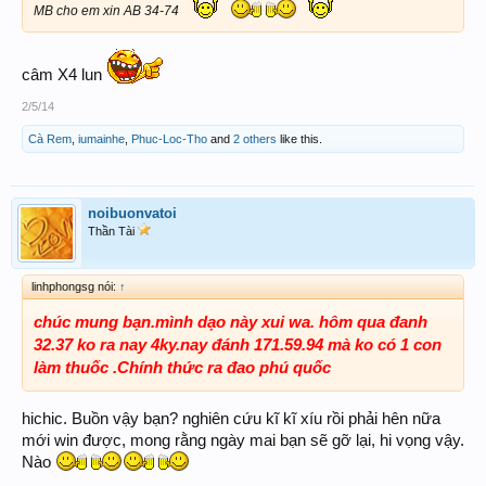
MB cho em xin AB 34-74
câm X4 lun
2/5/14
Cà Rem
,
iumainhe
,
Phuc-Loc-Tho
and
2 others
like this.
noibuonvatoi
Thần Tài
linhphongsg nói:
↑
chúc mung bạn.mình dạo này xui wa. hôm qua đanh
32.37 ko ra nay 4ky.nay đánh 171.59.94 mà ko có 1 con
làm thuốc .Chính thức ra đao phú quốc
hichic. Buồn vậy bạn? nghiên cứu kĩ kĩ xíu rồi phải hên nữa
mới win được, mong rằng ngày mai bạn sẽ gỡ lại, hi vọng vậy.
Nào