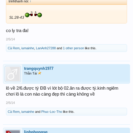
trinhthanh nói:
↑
SL:28-43
co ly tra đa!
2/5/14
Cà Rem
,
iumainhe
,
LanAnh27288
and
1 other person
like this.
trangquynh1977
Thần Tài
lô về 2/6.được tý ĐB vì lót bộ 02.ăn ra được tý.kinh ngiêm
chơi lô là con nào càng đẹp thì càng không về
2/5/14
Cà Rem
,
iumainhe
and
Phuc-Loc-Tho
like this.
linhphongsg