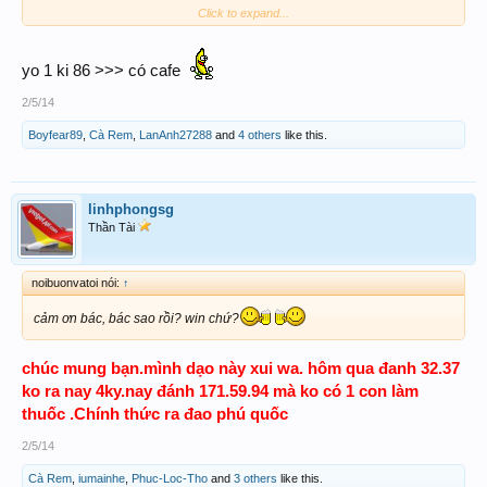
Click to expand...
GoodLuck
yo 1 ki 86 >>> có cafe
2/5/14
Boyfear89
,
Cà Rem
,
LanAnh27288
and
4 others
like this.
linhphongsg
Thần Tài
noibuonvatoi nói:
↑
cảm ơn bác, bác sao rồi? win chứ?
chúc mung bạn.mình dạo này xui wa. hôm qua đanh 32.37
ko ra nay 4ky.nay đánh 171.59.94 mà ko có 1 con làm
thuốc .Chính thức ra đao phú quốc
2/5/14
Cà Rem
,
iumainhe
,
Phuc-Loc-Tho
and
3 others
like this.