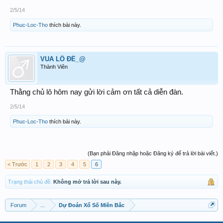
Tam Lô Bất Bại
2/5/14
02 11 66
Phuc-Loc-Tho
thích bài này.
Chúc ACE XSTT luôn luôn win. Tôi có 1 ham muốn, ham
muốn tuột cùng đó là cùng ACE XSTT mỉn cười sau
18h30
VUA LÔ ĐỀ_@
Thành Viên
Thằng chủ lô hôm nay gửi lời cảm ơn tất cả diễn đàn.
2/5/14
Phuc-Loc-Tho
thích bài này.
(Bạn phải Đăng nhập hoặc Đăng ký để trả lời bài viết.)
< Trước
1
2
3
4
5
6
Trạng thái chủ đề:
Không mở trả lời sau này.
Forum
...
Dự Đoán Xổ Số Miền Bắc