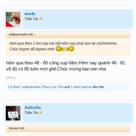
win4c
Thần Tài
noibuonvatoi nói:
↑
hôm qua theo 2 ẻm này mà trật hôm nay phải lụm lại chứ!hehehe.
Chúc huynh đã bigwin nhé!
hôm qua theo 48 - 85 cũng sụp hầm.Hôm nay quánh 48 - 81
về đủ có 85 luôn mới ghê.Chúc mừng bạn win nha
2/5/14
Cà Rem
,
noibuonvatoi
,
Phuc-Loc-Tho
and
1 other person
like this.
XeXinSo
Thần Tài
hoxavl nói:
↑