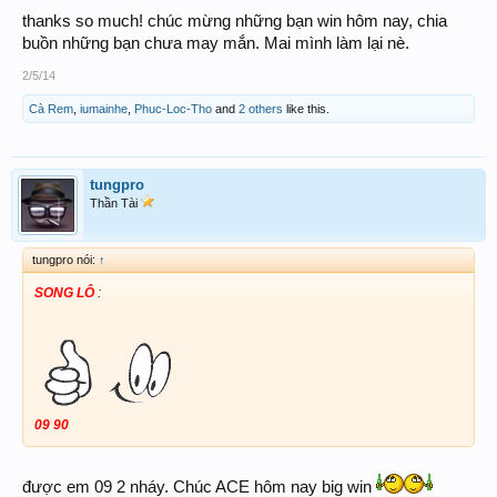
thanks so much! chúc mừng những bạn win hôm nay, chia
buồn những bạn chưa may mắn. Mai mình làm lại nè.
2/5/14
Cà Rem
,
iumainhe
,
Phuc-Loc-Tho
and
2 others
like this.
tungpro
Thần Tài
tungpro nói:
↑
SONG LÔ
:
09 90
được em 09 2 nháy. Chúc ACE hôm nay big win