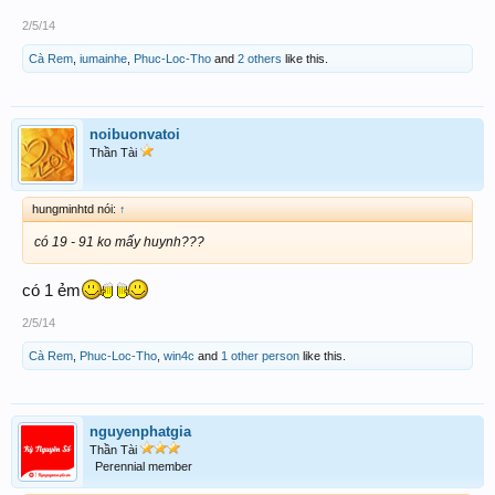
2/5/14
Cà Rem
,
iumainhe
,
Phuc-Loc-Tho
and
2 others
like this.
noibuonvatoi
Thần Tài
hungminhtd nói:
↑
có 19 - 91 ko mấy huynh???
có 1 ẻm
2/5/14
Cà Rem
,
Phuc-Loc-Tho
,
win4c
and
1 other person
like this.
nguyenphatgia
Thần Tài
Perennial member