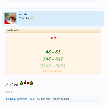
win4c
Thần Tài
win4c nói:
↑
MB
48 - 81
348 - 681
0348 - 0681
Click to expand...
Đá
A 97 - 57 B
về đủ có
2/5/14
Cà Rem
,
iumainhe
,
Phuc-Loc-Tho
and
2 others
like this.