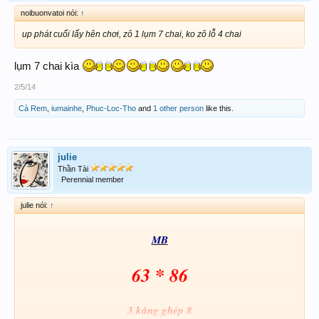
noibuonvatoi nói:
↑
up phát cuối lấy hên chơi, zô 1 lụm 7 chai, ko zô lỗ 4 chai
lụm 7 chai kìa
2/5/14
Cà Rem
,
iumainhe
,
Phuc-Loc-Tho
and
1 other person
like this.
julie
Thần Tài
Perennial member
julie nói:
↑
MB
63 * 86
3 kàng ghép 8