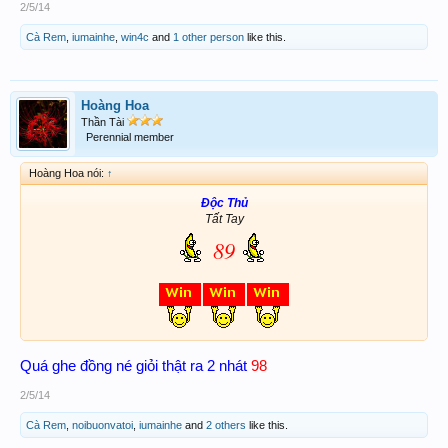
2/5/14
Cà Rem
,
iumainhe
,
win4c
and
1 other person
like this.
Hoàng Hoa
Thần Tài
Perennial member
Hoàng Hoa nói:
↑
Độc Thủ
Tất Tay
89
Quá ghe đồng né giỏi thật ra 2 nhát
98
2/5/14
Cà Rem
,
noibuonvatoi
,
iumainhe
and
2 others
like this.