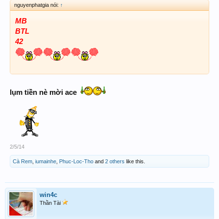
nguyenphatgia nói:
↑
MB
BTL
42
lụm tiền nè mời ace
2/5/14
Cà Rem
,
iumainhe
,
Phuc-Loc-Tho
and
2 others
like this.
win4c
Thần Tài