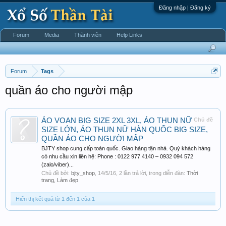
Đăng nhập | Đăng ký
Forum
Media
Thành viên
Help Links
Forum
Tags
quần áo cho người mập
ÁO VOAN BIG SIZE 2XL 3XL, ÁO THUN NỮ
Chủ đề
SIZE LỚN, ÁO THUN NỮ HÀN QUỐC BIG SIZE,
QUẦN ÁO CHO NGƯỜI MẬP
BJTY shop cung cấp toàn quốc. Giao hàng tận nhà. Quý khách hàng
có nhu cầu xin liên hệ: Phone : 0122 977 4140 – 0932 094 572
(zalo/viber)...
Chủ đề bởi:
bjty_shop
,
14/5/16
, 2 lần trả lời, trong diễn đàn:
Thời
trang, Làm đẹp
Hiển thị kết quả từ 1 đến 1 của 1