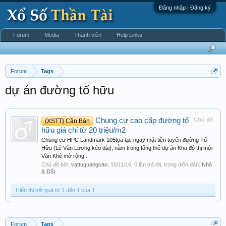
Đăng nhập | Đăng ký
Forum
Media
Thành viên
Help Links
Forum
Tags
dự án đường tố hữu
Chung cư cao cấp đường tố
Chủ đề
{XSTT} Cần Bán
hữu giá chỉ từ 20 triệu/m2
Chung cư HPC Landmark 105tọa lạc ngay mặt tiền tuyến đường Tố
Hữu (Lê Văn Lương kéo dài), nằm trong tổng thể dự án Khu đô thị mới
Văn Khê mở rộng...
Chủ đề bởi:
vattuquangcao
,
10/11/16
, 0 lần trả lời, trong diễn đàn:
Nhà
& Đất
Hiển thị kết quả từ 1 đến 1 của 1
Forum
Tags