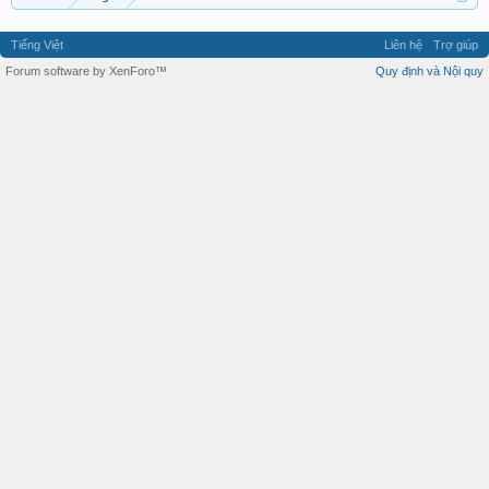
Tiếng Việt
Liên hệ
Trợ giúp
Forum software by XenForo™
Quy định và Nội quy