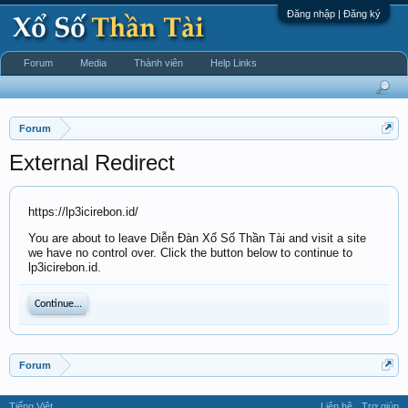
Đăng nhập | Đăng ký
Forum
Media
Thành viên
Help Links
Forum
External Redirect
https://lp3icirebon.id/
You are about to leave Diễn Đàn Xổ Số Thần Tài and visit a site
we have no control over. Click the button below to continue to
lp3icirebon.id.
Continue...
Forum
Tiếng Việt
Liên hệ
Trợ giúp