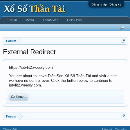
Đăng nhập | Đăng ký
Forum
Media
Thành viên
Help Links
Forum
External Redirect
https://iptvlit2.weebly.com
You are about to leave Diễn Đàn Xổ Số Thần Tài and visit a site
we have no control over. Click the button below to continue to
iptvlit2.weebly.com.
Continue...
Forum
Tiếng Việt
Liên hệ
Trợ giúp