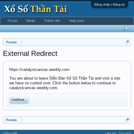
Đăng nhập | Đăng ký
Forum
Media
Thành viên
Help Links
Forum
External Redirect
https://catalystcanvas.weebly.com
You are about to leave Diễn Đàn Xổ Số Thần Tài and visit a site
we have no control over. Click the button below to continue to
catalystcanvas.weebly.com.
Continue...
Forum
Tiếng Việt
Liên hệ
Trợ giúp