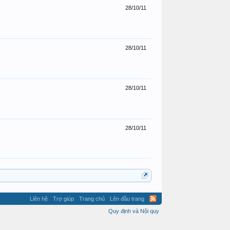
28/10/11
28/10/11
28/10/11
28/10/11
Liên hệ
Trợ giúp
Trang chủ
Lên đầu trang
Quy định và Nội quy