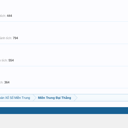
tích:
444
ành tích:
794
 tích:
554
ch:
364
án Xổ Số Miền Trung
Miền Trung Đại Thắng