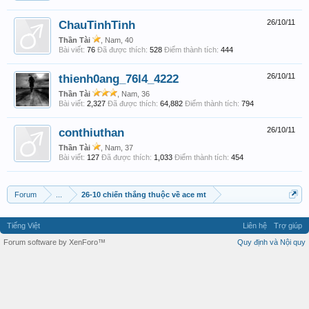
ChauTinhTinh
26/10/11
Thần Tài
, Nam, 40
Bài viết:
76
Đã được thích:
528
Điểm thành tích:
444
thienh0ang_76l4_4222
26/10/11
Thần Tài
, Nam, 36
Bài viết:
2,327
Đã được thích:
64,882
Điểm thành tích:
794
conthiuthan
26/10/11
Thần Tài
, Nam, 37
Bài viết:
127
Đã được thích:
1,033
Điểm thành tích:
454
Forum
...
26-10 chiến thắng thuộc về ace mt
Tiếng Việt
Liên hệ
Trợ giúp
Forum software by XenForo™
Quy định và Nội quy