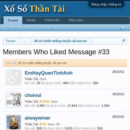
Đăng nhập | Đăng ký
Media
Thành viên
Help Links
Forum
Tìm kiếm diễn đàn
Bài viết gần đây
Forum
...
26-10 chiến thắng thuộc về ace mt
Members Who Liked Message #33
Chủ đề:
26-10 chiến thắng thuộc về ace mt
EmHayQuenTinhAnh
26/10/11
Thần Tài
, Nam
Bài viết:
29
Đã được thích:
460
Điểm thành tích:
359
choivui
26/10/11
Thần Tài
, Nam
Bài viết:
2,485
Đã được thích:
17,844
Điểm thành tích:
1,094
alwaywiner
26/10/11
Thần Tài
, Nam, 39
Bài viết:
509
Đã được thích:
9,431
Điểm thành tích:
554