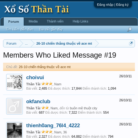
Đăng nhập | Đăng ký
Media
Thành viên
Help Links
Forum
Tìm kiếm diễn đàn
Bài viết gần đây
Forum
...
26-10 chiến thắng thuộc về ace mt
Members Who Liked Message #19
Chủ đề:
26-10 chiến thắng thuộc về ace mt
choivui
26/10/11
Thần Tài
, Nam
Bài viết:
2,485
Đã được thích:
17,844
Điểm thành tích:
1,094
okfanclub
26/10/11
Thần Tài
, Nam,
đến từ
buôn mê thuột city
Bài viết:
687
Đã được thích:
7,322
Điểm thành tích:
554
thienh0ang_76l4_4222
26/10/11
Thần Tài
, Nam, 36
Bài viết:
2,327
Đã được thích:
64,882
Điểm thành tích:
794