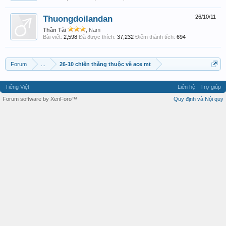
Thuongdoilandan
26/10/11
Thần Tài
, Nam
Bài viết:
2,598
Đã được thích:
37,232
Điểm thành tích:
694
Forum
...
26-10 chiến thắng thuộc về ace mt
Tiếng Việt
Liên hệ
Trợ giúp
Forum software by XenForo™
Quy định và Nội quy