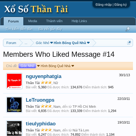
Đăng nhập | Đăng ký
Media
Thành viên
Help Links
Forum
Tìm kiếm diễn đàn
Bài viết gần đây
Forum
...
Góc Nhỏ
❤ Hình Bóng Quê Nhà ❤
Members Who Liked Message #14
Chủ đề:
Góc Nhỏ
❤ Hình Bóng Quê Nhà ❤
nguyenphatgia
30/1/13
Thần Tài
, Nữ
Bài viết:
5,360
Đã được thích:
134,676
Điểm thành tích:
945
LeTruongps
22/10/11
Thần Tài
, Nam,
đến từ
TP Hồ Chí Minh
Bài viết:
6,835
Đã được thích:
133,339
Điểm thành tích:
1,294
tieulyphidao
19/10/11
Thần Tài
, Nam,
đến từ
Núi Tà Lơn
Bài viết:
6,247
Đã được thích:
74,892
Điểm thành tích:
1,194