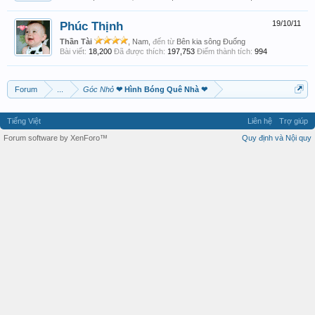
Phúc Thịnh
19/10/11
Thần Tài
, Nam,
đến từ
Bên kia sông Đuống
Bài viết:
18,200
Đã được thích:
197,753
Điểm thành tích:
994
Forum
...
Góc Nhỏ
❤ Hình Bóng Quê Nhà ❤
Tiếng Việt
Liên hệ
Trợ giúp
Forum software by XenForo™
Quy định và Nội quy