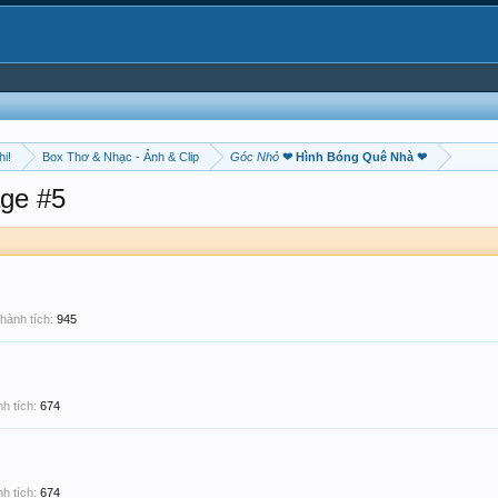
hi!
Box Thơ & Nhạc - Ảnh & Clip
Góc Nhỏ
❤ Hình Bóng Quê Nhà ❤
ge #5
hành tích:
945
h tích:
674
h tích:
674