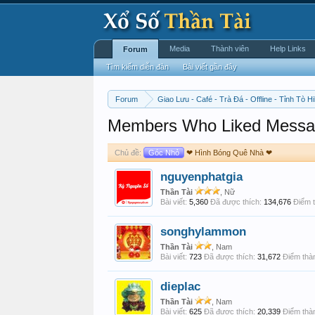
Media
Thành viên
Help Links
Forum
Tìm kiếm diễn đàn
Bài viết gần đây
Forum
Giao Lưu - Café - Trà Đá - Offline - Tỉnh Tò Hi
Members Who Liked Messa
Chủ đề:
Góc Nhỏ
❤ Hình Bóng Quê Nhà ❤
nguyenphatgia
Thần Tài
, Nữ
Bài viết:
5,360
Đã được thích:
134,676
Điểm t
songhylammon
Thần Tài
, Nam
Bài viết:
723
Đã được thích:
31,672
Điểm thàn
dieplac
Thần Tài
, Nam
Bài viết:
625
Đã được thích:
20,339
Điểm thàn