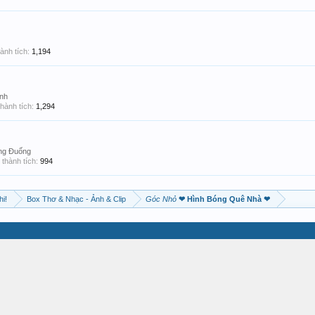
ành tích:
1,194
nh
hành tích:
1,294
ông Đuống
thành tích:
994
hi!
Box Thơ & Nhạc - Ảnh & Clip
Góc Nhỏ
❤ Hình Bóng Quê Nhà ❤