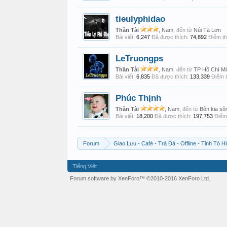
tieulyphidao
Thần Tài
, Nam,
đến từ
Núi Tà Lơn
Bài viết:
6,247
Đã được thích:
74,892
Điểm th
LeTruongps
Thần Tài
, Nam,
đến từ
TP Hồ Chí Mi
Bài viết:
6,835
Đã được thích:
133,339
Điểm t
Phúc Thịnh
Thần Tài
, Nam,
đến từ
Bên kia s
Bài viết:
18,200
Đã được thích:
197,753
Điểm 
Forum
Giao Lưu - Café - Trà Đá - Offline - Tỉnh Tò Hi
Tiếng Việt
Forum software by XenForo™
©2010-2016 XenForo Ltd.