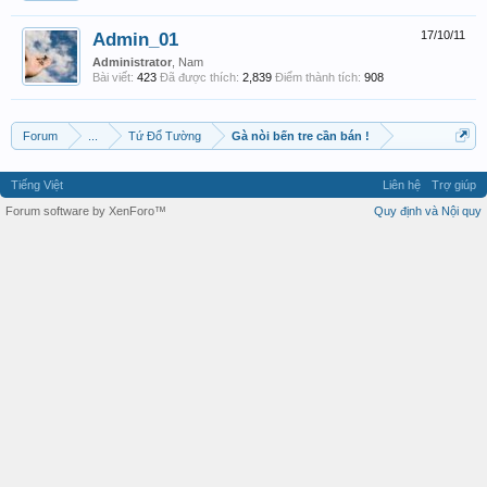
Admin_01
17/10/11
Administrator
, Nam
Bài viết:
423
Đã được thích:
2,839
Điểm thành tích:
908
Forum
...
Tứ Đổ Tường
Gà nòi bến tre cần bán !
Tiếng Việt
Liên hệ
Trợ giúp
Forum software by XenForo™
Quy định và Nội quy