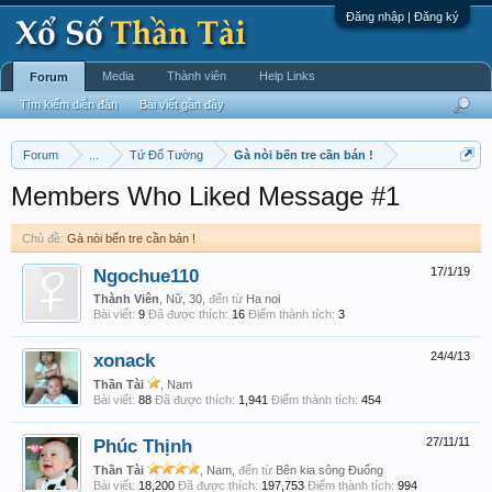
Đăng nhập | Đăng ký
Media
Thành viên
Help Links
Forum
Tìm kiếm diễn đàn
Bài viết gần đây
Forum
...
Tứ Đổ Tường
Gà nòi bến tre cần bán !
Members Who Liked Message #1
Chủ đề:
Gà nòi bến tre cần bán !
Ngochue110
17/1/19
Thành Viên
, Nữ, 30,
đến từ
Ha noi
Bài viết:
9
Đã được thích:
16
Điểm thành tích:
3
xonack
24/4/13
Thần Tài
, Nam
Bài viết:
88
Đã được thích:
1,941
Điểm thành tích:
454
Phúc Thịnh
27/11/11
Thần Tài
, Nam,
đến từ
Bên kia sông Đuống
Bài viết:
18,200
Đã được thích:
197,753
Điểm thành tích:
994