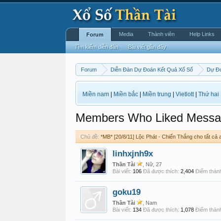
Media
Thành viên
Help Links
Forum
Tìm kiếm diễn đàn
Bài viết gần đây
Forum
Diễn Đàn Dự Đoán Kết Quả Xổ Số
Dự Đo
Miền nam
|
Miền bắc
|
Miền trung
|
Vietlott
|
Thứ hai
Members Who Liked Messa
Chủ đề:
*MB* [20/8/11] Lộc Phát - Chiến Thắng cho tất cả 
linhxjnh9x
Thần Tài
, Nữ, 27
Bài viết:
106
Đã được thích:
2,404
Điểm thành
goku19
Thần Tài
, Nam
Bài viết:
134
Đã được thích:
1,078
Điểm thành