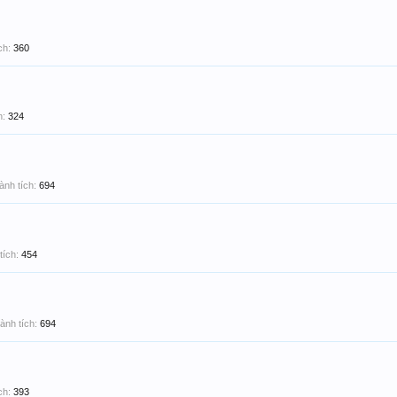
ch:
360
h:
324
ành tích:
694
tích:
454
ành tích:
694
ch:
393