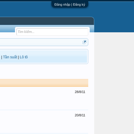
Đăng nhập | Đăng ký
i
|
Tần suất
|
Lô tô
28/8/11
20/8/11