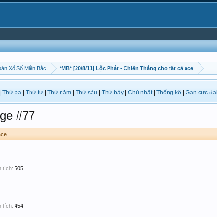
án Xổ Số Miền Bắc
*MB* [20/8/11] Lộc Phát - Chiến Thắng cho tất cả ace
|
Thứ ba
|
Thứ tư
|
Thứ năm
|
Thứ sáu
|
Thứ bảy
|
Chủ nhật
|
Thống kê
|
Gan cực đạ
ge #77
ace
 tích:
505
 tích:
454