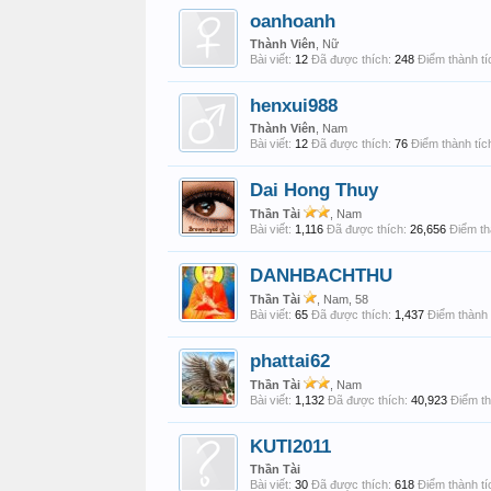
oanhoanh
Thành Viên
, Nữ
Bài viết:
12
Đã được thích:
248
Điểm thành tí
henxui988
Thành Viên
, Nam
Bài viết:
12
Đã được thích:
76
Điểm thành tíc
Dai Hong Thuy
Thần Tài
, Nam
Bài viết:
1,116
Đã được thích:
26,656
Điểm th
DANHBACHTHU
Thần Tài
, Nam, 58
Bài viết:
65
Đã được thích:
1,437
Điểm thành 
phattai62
Thần Tài
, Nam
Bài viết:
1,132
Đã được thích:
40,923
Điểm th
KUTI2011
Thần Tài
Bài viết:
30
Đã được thích:
618
Điểm thành tí