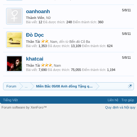
oanhoanh
5/8/11
Thành Viên
, Nữ
Bài viết:
12
Đã được thích:
248
Điểm thành tích:
360
Đò Dọc
5/8/11
Thần Tài
, Nam,
đến từ
Bến đò Cô Ba
Bài viết:
1,353
Đã được thích:
13,109
Điểm thành tích:
624
khatcai
5/8/11
Thần Tài
, Nam
Bài viết:
7,690
Đã được thích:
75,055
Điểm thành tích:
1,194
Forum
...
Miền Bắc 05/08 Anh đồng Tặng quà 4r !!!
Tiếng Việt
Liên hệ
Trợ giúp
Forum software by XenForo™
Quy định và Nội quy