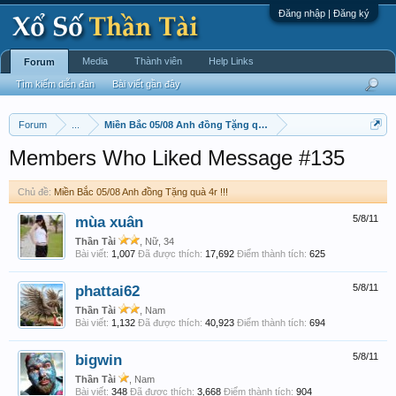
Đăng nhập | Đăng ký
Media
Thành viên
Help Links
Forum
Tìm kiếm diễn đàn
Bài viết gần đây
Forum
...
Miền Bắc 05/08 Anh đồng Tặng quà 4r !!!
Members Who Liked Message #135
Chủ đề:
Miền Bắc 05/08 Anh đồng Tặng quà 4r !!!
mùa xuân
5/8/11
Thần Tài
, Nữ, 34
Bài viết:
1,007
Đã được thích:
17,692
Điểm thành tích:
625
phattai62
5/8/11
Thần Tài
, Nam
Bài viết:
1,132
Đã được thích:
40,923
Điểm thành tích:
694
bigwin
5/8/11
Thần Tài
, Nam
Bài viết:
348
Đã được thích:
3,668
Điểm thành tích:
904