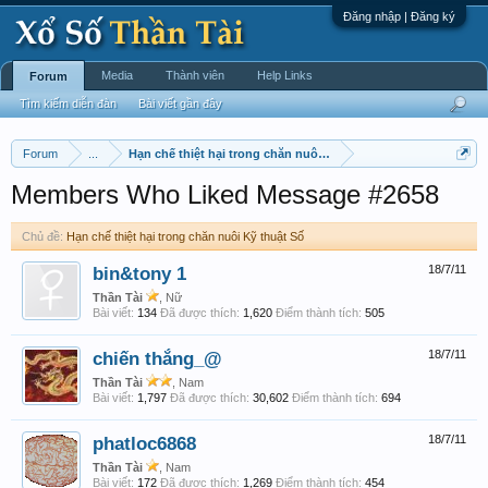
Đăng nhập | Đăng ký
Media
Thành viên
Help Links
Forum
Tìm kiếm diễn đàn
Bài viết gần đây
Forum
...
Hạn chế thiệt hại trong chăn nuôi Kỹ thuật Số
Members Who Liked Message #2658
Chủ đề:
Hạn chế thiệt hại trong chăn nuôi Kỹ thuật Số
bin&tony 1
18/7/11
Thần Tài
, Nữ
Bài viết:
134
Đã được thích:
1,620
Điểm thành tích:
505
chiến thắng_@
18/7/11
Thần Tài
, Nam
Bài viết:
1,797
Đã được thích:
30,602
Điểm thành tích:
694
phatloc6868
18/7/11
Thần Tài
, Nam
Bài viết:
172
Đã được thích:
1,269
Điểm thành tích:
454