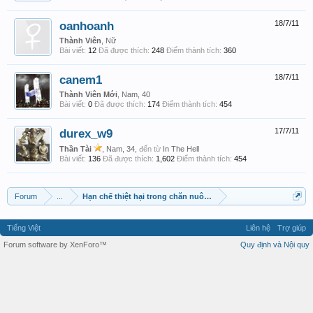
oanhoanh
18/7/11
Thành Viên
, Nữ
Bài viết:
12
Đã được thích:
248
Điểm thành tích:
360
canem1
18/7/11
Thành Viên Mới
, Nam, 40
Bài viết:
0
Đã được thích:
174
Điểm thành tích:
454
durex_w9
17/7/11
Thần Tài
, Nam, 34,
đến từ
In The Hell
Bài viết:
136
Đã được thích:
1,602
Điểm thành tích:
454
Forum
...
Hạn chế thiệt hại trong chăn nuôi Kỹ thuật Số
Tiếng Việt
Liên hệ
Trợ giúp
Forum software by XenForo™
Quy định và Nội quy