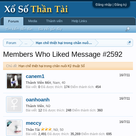
Đăng nhập | Đăng ký
Media
Thành viên
Help Links
Forum
Tìm kiếm diễn đàn
Bài viết gần đây
Forum
...
Hạn chế thiệt hại trong chăn nuôi Kỹ thuật Số
Members Who Liked Message #2592
Chủ đề:
Hạn chế thiệt hại trong chăn nuôi Kỹ thuật Số
canem1
16/7/11
Thành Viên Mới
, Nam, 40
Bài viết:
0
Đã được thích:
174
Điểm thành tích:
454
oanhoanh
16/7/11
Thành Viên
, Nữ
Bài viết:
12
Đã được thích:
248
Điểm thành tích:
360
meccy
16/7/11
Thần Tài
, Nữ, 50
Bài viết:
2,491
Đã được thích:
35,269
Điểm thành tích:
695