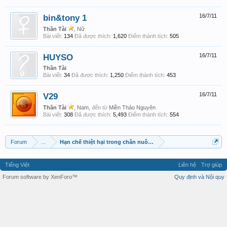
bin&tony 1
16/7/11
Thần Tài
, Nữ
Bài viết:
134
Đã được thích:
1,620
Điểm thành tích:
505
HUYSO
16/7/11
Thần Tài
Bài viết:
34
Đã được thích:
1,250
Điểm thành tích:
453
V29
16/7/11
Thần Tài
, Nam,
đến từ
Miền Thảo Nguyên
Bài viết:
308
Đã được thích:
5,493
Điểm thành tích:
554
Forum
...
Hạn chế thiệt hại trong chăn nuôi Kỹ thuật Số
Tiếng Việt
Liên hệ
Trợ giúp
Forum software by XenForo™
Quy định và Nội quy