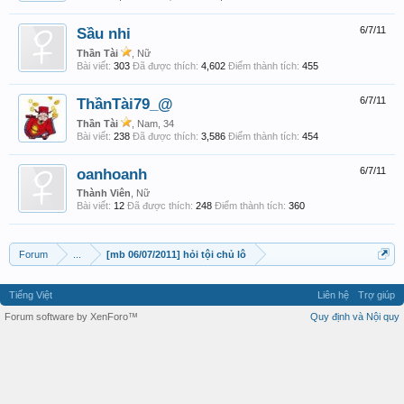
Sầu nhi
6/7/11
Thần Tài
, Nữ
Bài viết:
303
Đã được thích:
4,602
Điểm thành tích:
455
ThầnTài79_@
6/7/11
Thần Tài
, Nam, 34
Bài viết:
238
Đã được thích:
3,586
Điểm thành tích:
454
oanhoanh
6/7/11
Thành Viên
, Nữ
Bài viết:
12
Đã được thích:
248
Điểm thành tích:
360
Forum
...
[mb 06/07/2011] hỏi tội chủ lô
Tiếng Việt
Liên hệ
Trợ giúp
Forum software by XenForo™
Quy định và Nội quy