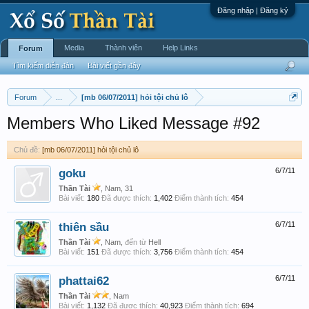
Đăng nhập | Đăng ký
Media
Thành viên
Help Links
Forum
Tìm kiếm diễn đàn
Bài viết gần đây
Forum
...
[mb 06/07/2011] hỏi tội chủ lô
Members Who Liked Message #92
Chủ đề:
[mb 06/07/2011] hỏi tội chủ lô
goku
6/7/11
Thần Tài
, Nam, 31
Bài viết:
180
Đã được thích:
1,402
Điểm thành tích:
454
thiên sầu
6/7/11
Thần Tài
, Nam,
đến từ
Hell
Bài viết:
151
Đã được thích:
3,756
Điểm thành tích:
454
phattai62
6/7/11
Thần Tài
, Nam
Bài viết:
1,132
Đã được thích:
40,923
Điểm thành tích:
694