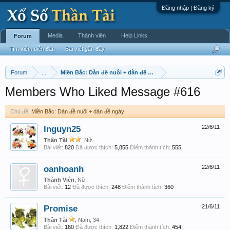
Đăng nhập | Đăng ký
Media
Thành viên
Help Links
Forum
Tìm kiếm diễn đàn
Bài viết gần đây
Forum
...
Miền Bắc: Dàn đề nuôi + dàn đề ngày
Members Who Liked Message #616
Chủ đề:
Miền Bắc: Dàn đề nuôi + dàn đề ngày
lnguyn25
22/6/11
Thần Tài
, Nữ
Bài viết:
820
Đã được thích:
5,855
Điểm thành tích:
555
oanhoanh
22/6/11
Thành Viên
, Nữ
Bài viết:
12
Đã được thích:
248
Điểm thành tích:
360
Promise
21/6/11
Thần Tài
, Nam, 34
Bài viết:
160
Đã được thích:
1,822
Điểm thành tích:
454