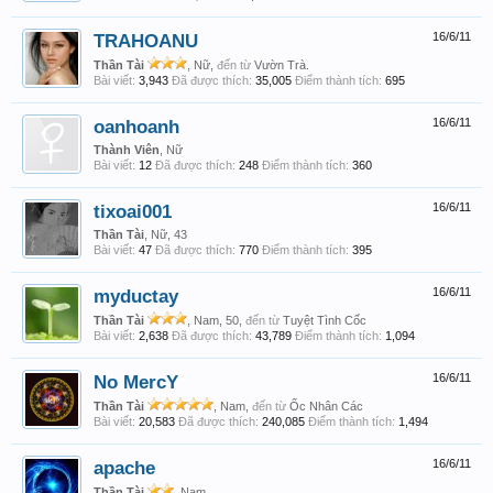
TRAHOANU
16/6/11
Thần Tài
, Nữ,
đến từ
Vườn Trà.
Bài viết:
3,943
Đã được thích:
35,005
Điểm thành tích:
695
oanhoanh
16/6/11
Thành Viên
, Nữ
Bài viết:
12
Đã được thích:
248
Điểm thành tích:
360
tixoai001
16/6/11
Thần Tài
, Nữ, 43
Bài viết:
47
Đã được thích:
770
Điểm thành tích:
395
myductay
16/6/11
Thần Tài
, Nam, 50,
đến từ
Tuyệt Tình Cốc
Bài viết:
2,638
Đã được thích:
43,789
Điểm thành tích:
1,094
No MercY
16/6/11
Thần Tài
, Nam,
đến từ
Ốc Nhân Các
Bài viết:
20,583
Đã được thích:
240,085
Điểm thành tích:
1,494
apache
16/6/11
Thần Tài
, Nam