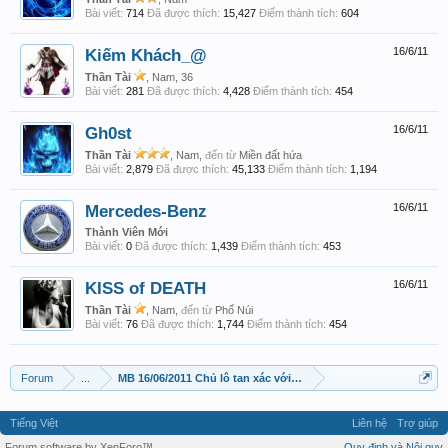
Bài viết:
714
Đã được thích:
15,427
Điểm thành tích:
604
Kiếm Khách_@
16/6/11
Thần Tài
, Nam, 36
Bài viết:
281
Đã được thích:
4,428
Điểm thành tích:
454
Gh0st
16/6/11
Thần Tài
, Nam,
đến từ
Miền đất hứa
Bài viết:
2,879
Đã được thích:
45,133
Điểm thành tích:
1,194
Mercedes-Benz
16/6/11
Thành Viên Mới
Bài viết:
0
Đã được thích:
1,439
Điểm thành tích:
453
KISS of DEATH
16/6/11
Thần Tài
, Nam,
đến từ
Phố Núi
Bài viết:
76
Đã được thích:
1,744
Điểm thành tích:
454
Forum
...
MB 16/06/2011 Chủ lô tan xác với ACE. Lấy lại những gì đã gửi 
Tiếng Việt
Liên hệ
Trợ giúp
Forum software by XenForo™
Quy định và Nội quy