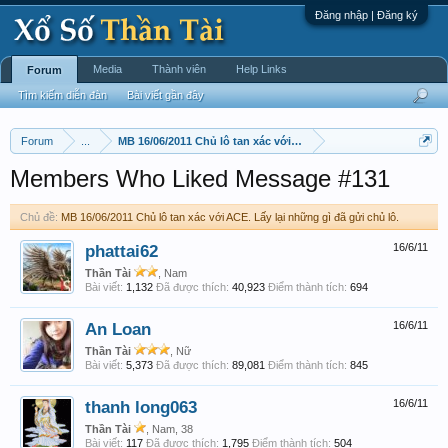
Đăng nhập | Đăng ký
Media
Thành viên
Help Links
Forum
Tìm kiếm diễn đàn
Bài viết gần đây
Forum
...
MB 16/06/2011 Chủ lô tan xác với ACE. Lấy lại những gì đã gửi 
Members Who Liked Message #131
Chủ đề:
MB 16/06/2011 Chủ lô tan xác với ACE. Lấy lại những gì đã gửi chủ lô.
phattai62
16/6/11
Thần Tài
, Nam
Bài viết:
1,132
Đã được thích:
40,923
Điểm thành tích:
694
An Loan
16/6/11
Thần Tài
, Nữ
Bài viết:
5,373
Đã được thích:
89,081
Điểm thành tích:
845
thanh long063
16/6/11
Thần Tài
, Nam, 38
Bài viết:
117
Đã được thích:
1,795
Điểm thành tích:
504