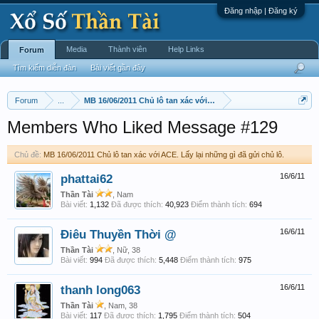
Đăng nhập | Đăng ký
Media
Thành viên
Help Links
Forum
Tìm kiếm diễn đàn
Bài viết gần đây
Forum
...
MB 16/06/2011 Chủ lô tan xác với ACE. Lấy lại những gì đã gửi 
Members Who Liked Message #129
Chủ đề:
MB 16/06/2011 Chủ lô tan xác với ACE. Lấy lại những gì đã gửi chủ lô.
phattai62
16/6/11
Thần Tài
, Nam
Bài viết:
1,132
Đã được thích:
40,923
Điểm thành tích:
694
Điêu Thuyền Thời @
16/6/11
Thần Tài
, Nữ, 38
Bài viết:
994
Đã được thích:
5,448
Điểm thành tích:
975
thanh long063
16/6/11
Thần Tài
, Nam, 38
Bài viết:
117
Đã được thích:
1,795
Điểm thành tích:
504