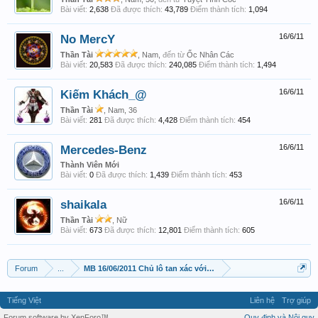
Bài viết:
2,638
Đã được thích:
43,789
Điểm thành tích:
1,094
No MercY
16/6/11
Thần Tài
, Nam,
đến từ
Ốc Nhân Các
Bài viết:
20,583
Đã được thích:
240,085
Điểm thành tích:
1,494
Kiếm Khách_@
16/6/11
Thần Tài
, Nam, 36
Bài viết:
281
Đã được thích:
4,428
Điểm thành tích:
454
Mercedes-Benz
16/6/11
Thành Viên Mới
Bài viết:
0
Đã được thích:
1,439
Điểm thành tích:
453
shaikala
16/6/11
Thần Tài
, Nữ
Bài viết:
673
Đã được thích:
12,801
Điểm thành tích:
605
Forum
...
MB 16/06/2011 Chủ lô tan xác với ACE. Lấy lại những gì đã gửi 
Tiếng Việt
Liên hệ
Trợ giúp
Forum software by XenForo™
Quy định và Nội quy