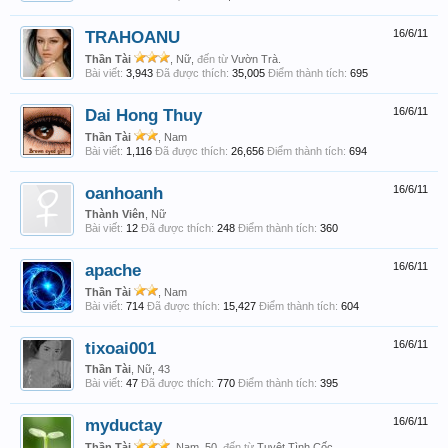
TRAHOANU
16/6/11
Thần Tài
, Nữ,
đến từ
Vườn Trà.
Bài viết:
3,943
Đã được thích:
35,005
Điểm thành tích:
695
Dai Hong Thuy
16/6/11
Thần Tài
, Nam
Bài viết:
1,116
Đã được thích:
26,656
Điểm thành tích:
694
oanhoanh
16/6/11
Thành Viên
, Nữ
Bài viết:
12
Đã được thích:
248
Điểm thành tích:
360
apache
16/6/11
Thần Tài
, Nam
Bài viết:
714
Đã được thích:
15,427
Điểm thành tích:
604
tixoai001
16/6/11
Thần Tài
, Nữ, 43
Bài viết:
47
Đã được thích:
770
Điểm thành tích:
395
myductay
16/6/11
Thần Tài
, Nam, 50,
đến từ
Tuyệt Tình Cốc