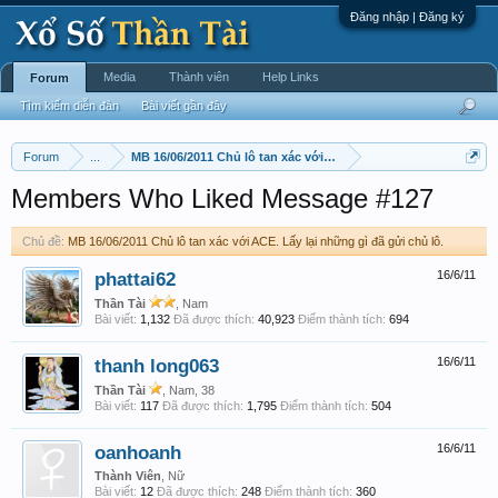
Đăng nhập | Đăng ký
Media
Thành viên
Help Links
Forum
Tìm kiếm diễn đàn
Bài viết gần đây
Forum
...
MB 16/06/2011 Chủ lô tan xác với ACE. Lấy lại những gì đã gửi 
Members Who Liked Message #127
Chủ đề:
MB 16/06/2011 Chủ lô tan xác với ACE. Lấy lại những gì đã gửi chủ lô.
phattai62
16/6/11
Thần Tài
, Nam
Bài viết:
1,132
Đã được thích:
40,923
Điểm thành tích:
694
thanh long063
16/6/11
Thần Tài
, Nam, 38
Bài viết:
117
Đã được thích:
1,795
Điểm thành tích:
504
oanhoanh
16/6/11
Thành Viên
, Nữ
Bài viết:
12
Đã được thích:
248
Điểm thành tích:
360