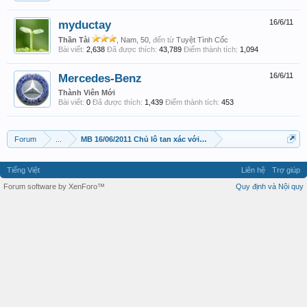
myductay
16/6/11
Thần Tài
, Nam, 50,
đến từ
Tuyệt Tình Cốc
Bài viết:
2,638
Đã được thích:
43,789
Điểm thành tích:
1,094
Mercedes-Benz
16/6/11
Thành Viên Mới
Bài viết:
0
Đã được thích:
1,439
Điểm thành tích:
453
Forum
...
MB 16/06/2011 Chủ lô tan xác với ACE. Lấy lại những gì đã gửi 
Tiếng Việt
Liên hệ
Trợ giúp
Forum software by XenForo™
Quy định và Nội quy