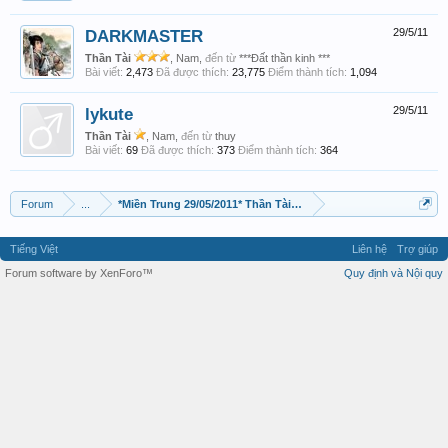
DARKMASTER
29/5/11
Thần Tài
, Nam,
đến từ
***Đất thần kinh ***
Bài viết:
2,473
Đã được thích:
23,775
Điểm thành tích:
1,094
lykute
29/5/11
Thần Tài
, Nam,
đến từ
thuy
Bài viết:
69
Đã được thích:
373
Điểm thành tích:
364
Forum
...
*Miền Trung 29/05/2011* Thần Tài đã đến rồi
Tiếng Việt
Liên hệ
Trợ giúp
Forum software by XenForo™
Quy định và Nội quy