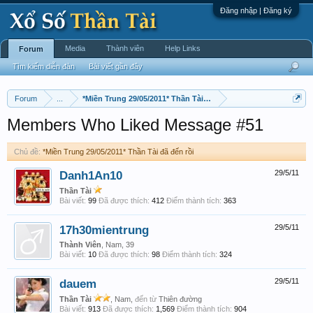
Đăng nhập | Đăng ký
Media
Thành viên
Help Links
Forum
Tìm kiếm diễn đàn
Bài viết gần đây
Forum
...
*Miền Trung 29/05/2011* Thần Tài đã đến rồi
Members Who Liked Message #51
Chủ đề:
*Miền Trung 29/05/2011* Thần Tài đã đến rồi
Danh1An10
29/5/11
Thần Tài
Bài viết:
99
Đã được thích:
412
Điểm thành tích:
363
17h30mientrung
29/5/11
Thành Viên
, Nam, 39
Bài viết:
10
Đã được thích:
98
Điểm thành tích:
324
dauem
29/5/11
Thần Tài
, Nam,
đến từ
Thiên đường
Bài viết:
913
Đã được thích:
1,569
Điểm thành tích:
904