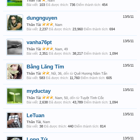
Thần Tài
, Nam
Bài viết:
103
Đã được thích:
736
Điểm thành tích:
454
dungnguyen
13/5/11
Thần Tài
, Nam
Bài viết:
2,237
Đã được thích:
23,960
Điểm thành tích:
694
vanha76pt
13/5/11
Thần Tài
, Nam, 49
Bài viết:
2,351
Đã được thích:
38,217
Điểm thành tích:
1,094
Bằng Lăng Tím
13/5/11
Thần Tài
, Nữ, 36,
đến từ
Quê Hương Năm Tấn
Bài viết:
583
Đã được thích:
11,760
Điểm thành tích:
605
myductay
13/5/11
Thần Tài
, Nam, 50,
đến từ
Tuyệt Tình Cốc
Bài viết:
2,638
Đã được thích:
43,789
Điểm thành tích:
1,094
LeTuan
13/5/11
Thần Tài
, Nam
Bài viết:
38
Đã được thích:
440
Điểm thành tích:
814
Long Tứ
13/5/11