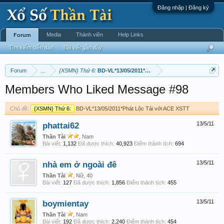
Đăng nhập | Đăng ký
Media
Thành viên
Help Links
Forum
Tìm kiếm diễn đàn
Bài viết gần đây
Forum
...
{XSMN} Thứ 6:
BD-VL*13/05/2011*Phát Lộc Tài với ACE XSTT
Members Who Liked Message #98
Chủ đề:
{XSMN} Thứ 6:
BD-VL*13/05/2011*Phát Lộc Tài với ACE XSTT
phattai62
13/5/11
Thần Tài
, Nam
Bài viết:
1,132
Đã được thích:
40,923
Điểm thành tích:
694
nhà em ở ngoài đê
13/5/11
Thần Tài
, Nữ, 40
Bài viết:
127
Đã được thích:
1,856
Điểm thành tích:
455
boymientay
13/5/11
Thần Tài
, Nam
Bài viết:
192
Đã được thích:
2,240
Điểm thành tích:
454