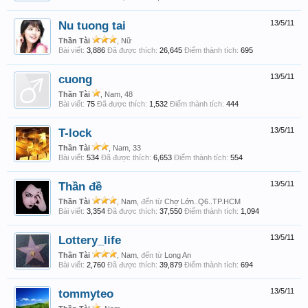
Nu tuong tai
13/5/11
Thần Tài
, Nữ
Bài viết:
3,886
Đã được thích:
26,645
Điểm thành tích:
695
cuong
13/5/11
Thần Tài
, Nam, 48
Bài viết:
75
Đã được thích:
1,532
Điểm thành tích:
444
T-lock
13/5/11
Thần Tài
, Nam, 33
Bài viết:
534
Đã được thích:
6,653
Điểm thành tích:
554
Thần đề
13/5/11
Thần Tài
, Nam,
đến từ
Chợ Lớn..Q6..TP.HCM
Bài viết:
3,354
Đã được thích:
37,550
Điểm thành tích:
1,094
Lottery_life
13/5/11
Thần Tài
, Nam,
đến từ
Long An
Bài viết:
2,760
Đã được thích:
39,879
Điểm thành tích:
694
tommyteo
13/5/11