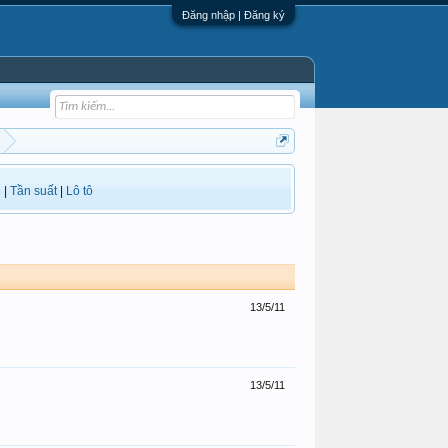
Đăng nhập | Đăng ký
i
|
Tần suất
|
Lô tô
13/5/11
13/5/11