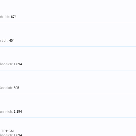
h tích:
674
 tích:
454
ành tích:
1,094
ành tích:
695
ành tích:
1,194
..TP.HCM
ành tích:
1,094