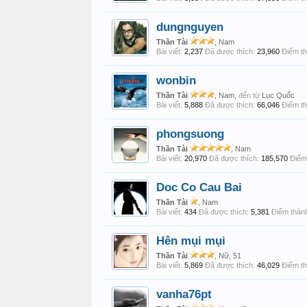
dungnguyen
Thần Tài
, Nam
Bài viết:
2,237
Đã được thích:
23,960
Điểm th
wonbin
Thần Tài
, Nam,
đến từ
Lục Quốc
Bài viết:
5,888
Đã được thích:
66,046
Điểm th
phongsuong
Thần Tài
, Nam
Bài viết:
20,970
Đã được thích:
185,570
Điểm 
Doc Co Cau Bai
Thần Tài
, Nam
Bài viết:
434
Đã được thích:
5,381
Điểm thành
Hên mụi mụi
Thần Tài
, Nữ, 51
Bài viết:
5,869
Đã được thích:
46,029
Điểm th
vanha76pt