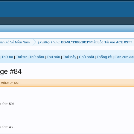
oán Xổ Số Miền Nam
{XSMN} Thứ 6:
BD-VL*13/05/2011*Phát Lộc Tài với ACE XSTT
|
Thứ ba
|
Thứ tư
|
Thứ năm
|
Thứ sáu
|
Thứ bảy
|
Chủ nhật
|
Thống kê
|
Gan cực đạ
ge #84
i với ACE XSTT
 tích:
504
 tích:
455