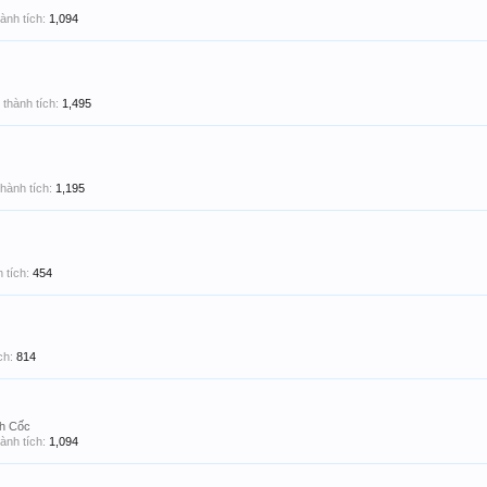
ành tích:
1,094
thành tích:
1,495
hành tích:
1,195
 tích:
454
ch:
814
nh Cốc
ành tích:
1,094