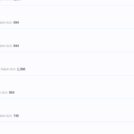
ành tích:
694
ành tích:
844
thành tích:
1,398
 tích:
954
ành tích:
745