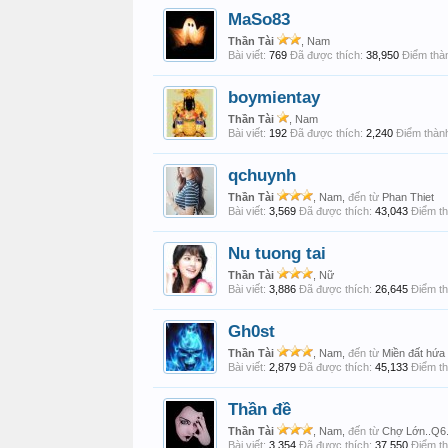
MaSo83
Thần Tài
, Nam
Bài viết:
769
Đã được thích:
38,950
Điểm thàn
boymientay
Thần Tài
, Nam
Bài viết:
192
Đã được thích:
2,240
Điểm thành
qchuynh
Thần Tài
, Nam,
đến từ
Phan Thiet
Bài viết:
3,569
Đã được thích:
43,043
Điểm th
Nu tuong tai
Thần Tài
, Nữ
Bài viết:
3,886
Đã được thích:
26,645
Điểm th
Gh0st
Thần Tài
, Nam,
đến từ
Miền đất hứa
Bài viết:
2,879
Đã được thích:
45,133
Điểm th
Thần đề
Thần Tài
, Nam,
đến từ
Chợ Lớn..Q6
Bài viết:
3,354
Đã được thích:
37,550
Điểm th