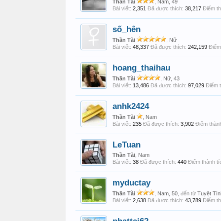
Thần Tài
, Nam, 49
Bài viết:
2,351
Đã được thích:
38,217
Điểm th
số_hên
Thần Tài
, Nữ
Bài viết:
48,337
Đã được thích:
242,159
Điểm 
hoang_thaihau
Thần Tài
, Nữ, 43
Bài viết:
13,486
Đã được thích:
97,029
Điểm t
anhk2424
Thần Tài
, Nam
Bài viết:
235
Đã được thích:
3,902
Điểm thành
LeTuan
Thần Tài
, Nam
Bài viết:
38
Đã được thích:
440
Điểm thành tí
myductay
Thần Tài
, Nam, 50,
đến từ
Tuyệt Tì
Bài viết:
2,638
Đã được thích:
43,789
Điểm th