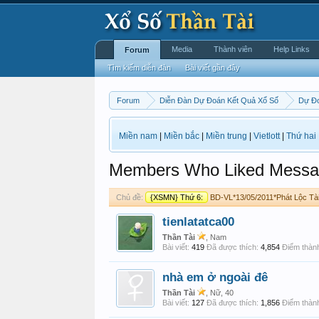
Media
Thành viên
Help Links
Forum
Tìm kiếm diễn đàn
Bài viết gần đây
Forum
Diễn Đàn Dự Đoán Kết Quả Xổ Số
Dự Đ
Miền nam
|
Miền bắc
|
Miền trung
|
Vietlott
|
Thứ hai
Members Who Liked Messa
Chủ đề:
{XSMN} Thứ 6:
BD-VL*13/05/2011*Phát Lộc Tà
tienlatatca00
Thần Tài
, Nam
Bài viết:
419
Đã được thích:
4,854
Điểm thành
nhà em ở ngoài đê
Thần Tài
, Nữ, 40
Bài viết:
127
Đã được thích:
1,856
Điểm thành