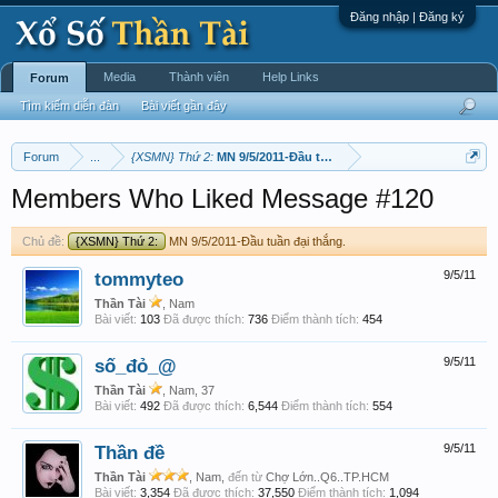
Đăng nhập | Đăng ký
Media
Thành viên
Help Links
Forum
Tìm kiếm diễn đàn
Bài viết gần đây
Forum
...
{XSMN} Thứ 2:
MN 9/5/2011-Đầu tuần đại thắng.
Members Who Liked Message #120
Chủ đề:
{XSMN} Thứ 2:
MN 9/5/2011-Đầu tuần đại thắng.
tommyteo
9/5/11
Thần Tài
, Nam
Bài viết:
103
Đã được thích:
736
Điểm thành tích:
454
số_đỏ_@
9/5/11
Thần Tài
, Nam, 37
Bài viết:
492
Đã được thích:
6,544
Điểm thành tích:
554
Thần đề
9/5/11
Thần Tài
, Nam,
đến từ
Chợ Lớn..Q6..TP.HCM
Bài viết:
3,354
Đã được thích:
37,550
Điểm thành tích:
1,094