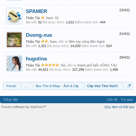
SPAMER
22/4/11
Thần Tài
, Nam, 55
Bài viết:
52
Đã được thích:
1,612
Điểm thành tích:
444
Duong-xua
21/4/11
Thần Tài
, Nam,
đến từ
Bên này sông Bến Nghé
Bài viết:
1,321
Đã được thích:
14,020
Điểm thành tích:
624
hugolina
20/4/11
Thần Tài
, Nữ,
đến từ
thành phố biển VŨNG TÀU
Bài viết:
44,421
Đã được thích:
227,296
Điểm thành tích:
1,495
Forum
...
Box Thơ & Nhạc - Ảnh & Clip
Clip Vui! Thơ Vui!!!
Tiếng Việt
Liên hệ
Trợ giúp
Forum software by XenForo™
Quy định và Nội quy