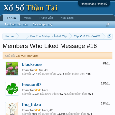
Đăng nhập | Đăng ký
Media
Thành viên
Help Links
Forum
Tìm kiếm diễn đàn
Bài viết gần đây
Forum
...
Box Thơ & Nhạc - Ảnh & Clip
Clip Vui! Thơ Vui!!!
Members Who Liked Message #16
Chủ đề:
Clip Vui! Thơ Vui!!!
blackrose
9/9/11
Thần Tài
, Nữ, 49
Bài viết:
147
Đã được thích:
1,078
Điểm thành tích:
455
heocon87
12/5/11
Thần Tài
, Nam
Bài viết:
1,034
Đã được thích:
6,771
Điểm thành tích:
974
tho_tidzo
23/4/11
Thần Tài
, Nam, 42
Bài viết:
939
Đã được thích:
11,598
Điểm thành tích:
604