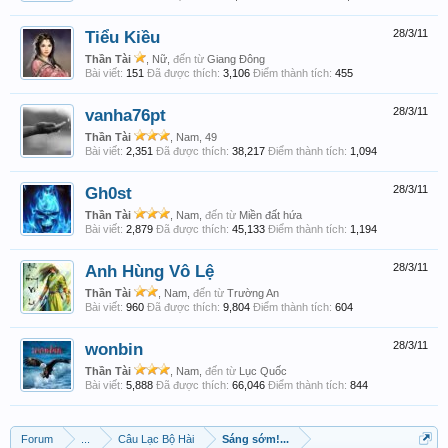
Tiểu Kiều
28/3/11
Thần Tài
, Nữ,
đến từ
Giang Đông
Bài viết:
151
Đã được thích:
3,106
Điểm thành tích:
455
vanha76pt
28/3/11
Thần Tài
, Nam, 49
Bài viết:
2,351
Đã được thích:
38,217
Điểm thành tích:
1,094
Gh0st
28/3/11
Thần Tài
, Nam,
đến từ
Miền đất hứa
Bài viết:
2,879
Đã được thích:
45,133
Điểm thành tích:
1,194
Anh Hùng Vô Lệ
28/3/11
Thần Tài
, Nam,
đến từ
Trường An
Bài viết:
960
Đã được thích:
9,804
Điểm thành tích:
604
wonbin
28/3/11
Thần Tài
, Nam,
đến từ
Lục Quốc
Bài viết:
5,888
Đã được thích:
66,046
Điểm thành tích:
844
Forum
...
Câu Lạc Bộ Hài
Sáng sớm!...