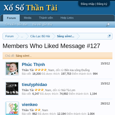
Đăng nhập | Đăng ký
Media
Thành viên
Help Links
Forum
Tìm kiếm diễn đàn
Bài viết gần đây
Forum
...
Câu Lạc Bộ Hài
Sáng sớm!...
Members Who Liked Message #127
Chủ đề:
Sáng sớm!...
Phúc Thịnh
15/3/12
Thần Tài
, Nam,
đến từ
Bên kia sông Đuống
Bài viết:
18,200
Đã được thích:
197,753
Điểm thành tích:
994
tieulyphidao
15/3/12
Thần Tài
, Nam,
đến từ
Núi Tà Lơn
Bài viết:
6,247
Đã được thích:
74,892
Điểm thành tích:
1,194
vienkeo
28/2/12
Thần Tài
, Nam
Bài viết:
862
Đã được thích:
12,194
Điểm thành tích:
1,004