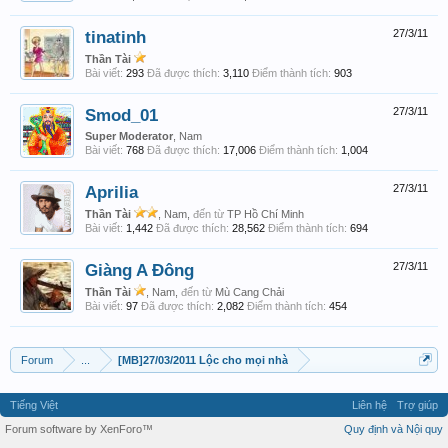
tinatinh
27/3/11
Thần Tài
Bài viết:
293
Đã được thích:
3,110
Điểm thành tích:
903
Smod_01
27/3/11
Super Moderator
, Nam
Bài viết:
768
Đã được thích:
17,006
Điểm thành tích:
1,004
Aprilia
27/3/11
Thần Tài
, Nam,
đến từ
TP Hồ Chí Minh
Bài viết:
1,442
Đã được thích:
28,562
Điểm thành tích:
694
Giàng A Đông
27/3/11
Thần Tài
, Nam,
đến từ
Mù Cang Chải
Bài viết:
97
Đã được thích:
2,082
Điểm thành tích:
454
Forum
...
[MB]27/03/2011 Lộc cho mọi nhà
Tiếng Việt
Liên hệ
Trợ giúp
Forum software by XenForo™
Quy định và Nội quy