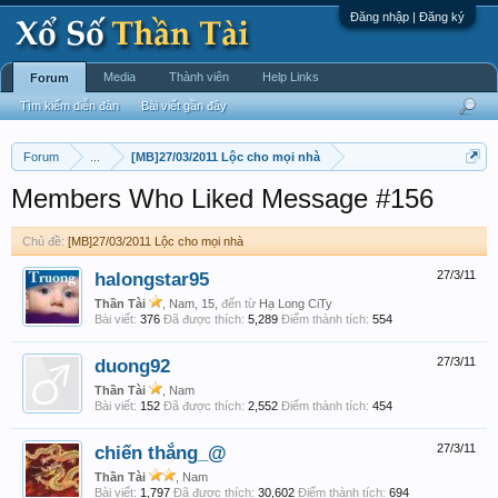
Đăng nhập | Đăng ký
Media
Thành viên
Help Links
Forum
Tìm kiếm diễn đàn
Bài viết gần đây
Forum
...
[MB]27/03/2011 Lộc cho mọi nhà
Members Who Liked Message #156
Chủ đề:
[MB]27/03/2011 Lộc cho mọi nhà
halongstar95
27/3/11
Thần Tài
, Nam, 15,
đến từ
Hạ Long CiTy
Bài viết:
376
Đã được thích:
5,289
Điểm thành tích:
554
duong92
27/3/11
Thần Tài
, Nam
Bài viết:
152
Đã được thích:
2,552
Điểm thành tích:
454
chiến thắng_@
27/3/11
Thần Tài
, Nam
Bài viết:
1,797
Đã được thích:
30,602
Điểm thành tích:
694