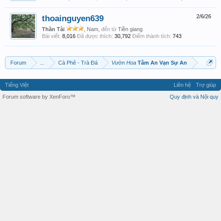
thoainguyen639
2/6/26
Thần Tài
, Nam,
đến từ
Tiền giang
Bài viết:
8,016
Đã được thích:
30,792
Điểm thành tích:
743
Forum
...
Cà Phê - Trà Đá
Vườn Hoa
Tâm An Vạn Sự An
Tiếng Việt
Liên hệ
Trợ giúp
Forum software by XenForo™
Quy định và Nội quy