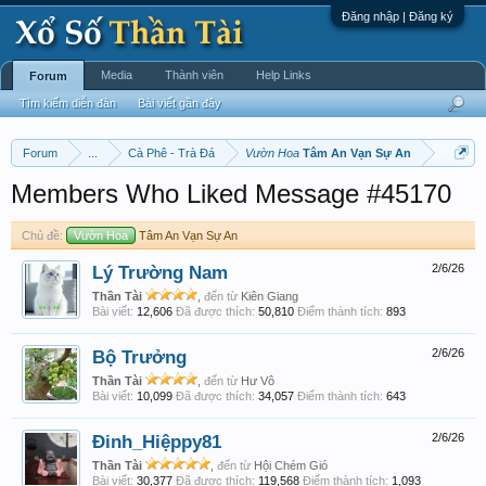
Đăng nhập | Đăng ký
Media
Thành viên
Help Links
Forum
Tìm kiếm diễn đàn
Bài viết gần đây
Forum
...
Cà Phê - Trà Đá
Vườn Hoa
Tâm An Vạn Sự An
Members Who Liked Message #45170
Chủ đề:
Vườn Hoa
Tâm An Vạn Sự An
Lý Trường Nam
2/6/26
Thần Tài
,
đến từ
Kiên Giang
Bài viết:
12,606
Đã được thích:
50,810
Điểm thành tích:
893
Bộ Trưởng
2/6/26
Thần Tài
,
đến từ
Hư Vô
Bài viết:
10,099
Đã được thích:
34,057
Điểm thành tích:
643
Đinh_Hiệppy81
2/6/26
Thần Tài
,
đến từ
Hội Chém Gió
Bài viết:
30,377
Đã được thích:
119,568
Điểm thành tích:
1,093