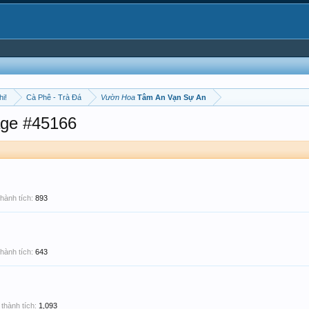
hi!
Cà Phê - Trà Đá
Vườn Hoa
Tâm An Vạn Sự An
ge #45166
hành tích:
893
hành tích:
643
thành tích:
1,093