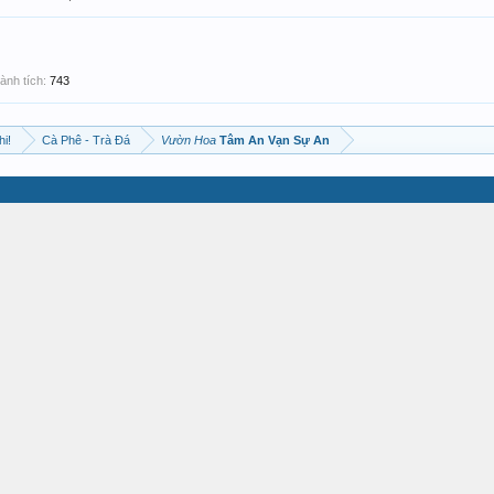
ành tích:
743
hi!
Cà Phê - Trà Đá
Vườn Hoa
Tâm An Vạn Sự An