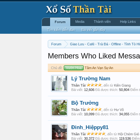
Media
Thành viên
Help Links
Forum
Tìm kiếm diễn đàn
Bài viết gần đây
Forum
Giao Lưu - Café - Trà Đá - Offline - Tỉnh Tò Hi
Members Who Liked Messa
Chủ đề:
Vườn Hoa
Tâm An Vạn Sự An
Lý Trường Nam
Thần Tài
,
đến từ
Kiên Giang
Bài viết:
12,606
Đã được thích:
50,804
Điểm t
Bộ Trưởng
Thần Tài
,
đến từ
Hư Vô
Bài viết:
10,099
Đã được thích:
34,055
Điểm t
Đinh_Hiệppy81
Thần Tài
,
đến từ
Hội Chém Gió
Bài viết:
30,372
Đã được thích:
119,536
Điểm 