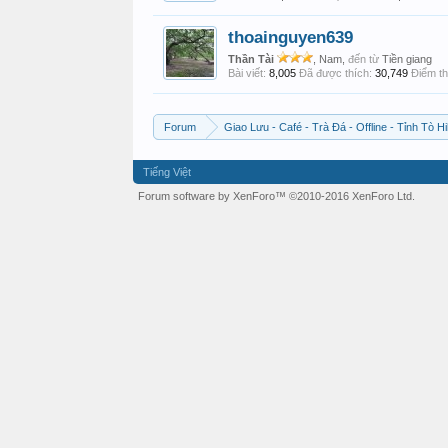
thoainguyen639
Thần Tài
, Nam,
đến từ
Tiền giang
Bài viết:
8,005
Đã được thích:
30,749
Điểm th
Forum
Giao Lưu - Café - Trà Đá - Offline - Tỉnh Tò Hi
Tiếng Việt
Forum software by XenForo™
©2010-2016 XenForo Ltd.