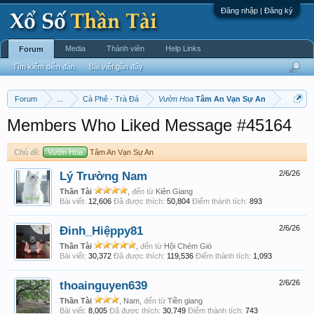
Đăng nhập | Đăng ký
Media
Thành viên
Help Links
Forum
Tìm kiếm diễn đàn
Bài viết gần đây
Forum
...
Cà Phê - Trà Đá
Vườn Hoa
Tâm An Vạn Sự An
Members Who Liked Message #45164
Chủ đề:
Vườn Hoa
Tâm An Vạn Sự An
Lý Trường Nam
2/6/26
Thần Tài
,
đến từ
Kiên Giang
Bài viết:
12,606
Đã được thích:
50,804
Điểm thành tích:
893
Đinh_Hiệppy81
2/6/26
Thần Tài
,
đến từ
Hội Chém Gió
Bài viết:
30,372
Đã được thích:
119,536
Điểm thành tích:
1,093
thoainguyen639
2/6/26
Thần Tài
, Nam,
đến từ
Tiền giang
Bài viết:
8,005
Đã được thích:
30,749
Điểm thành tích:
743