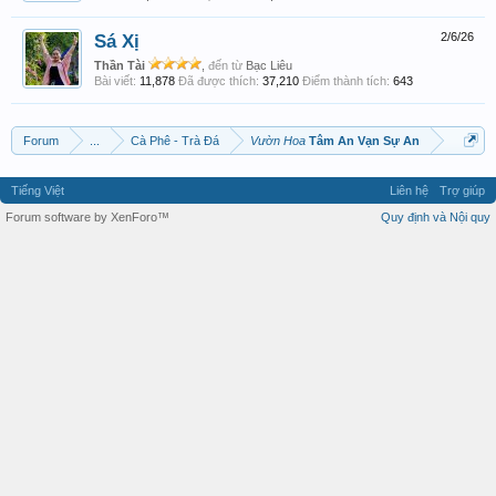
Sá Xị
2/6/26
Thần Tài
,
đến từ
Bạc Liêu
Bài viết:
11,878
Đã được thích:
37,210
Điểm thành tích:
643
Forum
...
Cà Phê - Trà Đá
Vườn Hoa
Tâm An Vạn Sự An
Tiếng Việt
Liên hệ
Trợ giúp
Forum software by XenForo™
Quy định và Nội quy