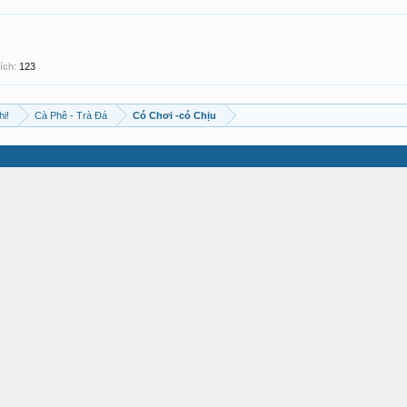
ích:
123
hi!
Cà Phê - Trà Đá
Có Chơi -có Chịu