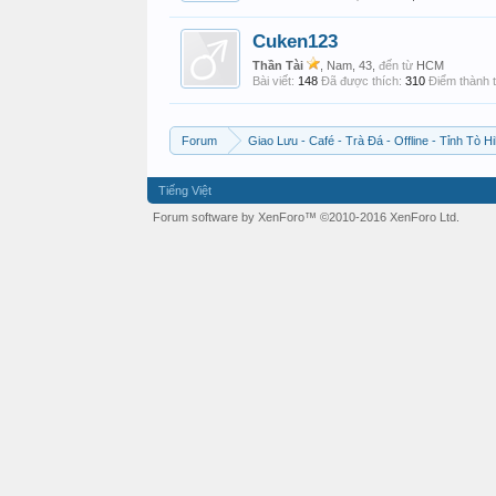
Cuken123
Thần Tài
, Nam, 43,
đến từ
HCM
Bài viết:
148
Đã được thích:
310
Điểm thành t
Forum
Giao Lưu - Café - Trà Đá - Offline - Tỉnh Tò Hi
Tiếng Việt
Forum software by XenForo™
©2010-2016 XenForo Ltd.