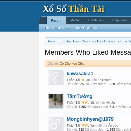
Media
Thành viên
Help Links
Forum
Tìm kiếm diễn đàn
Bài viết gần đây
Forum
Giao Lưu - Café - Trà Đá - Offline - Tỉnh Tò Hi
Members Who Liked Messa
Chủ đề:
Có Chơi -có Chịu
kawasakiZ1
Thần Tài
, 38,
đến từ
Tphcm
Bài viết:
335
Đã được thích:
1,228
Điểm thành
TâmTường
Thần Tài
, Nữ,
đến từ
Vô Ưu
Bài viết:
1,387
Đã được thích:
6,314
Điểm thà
Mongbinhyen@1979
Thần Tài
, Nam,
đến từ
Ẩn cốc
Bài viết:
710
Đã được thích:
1,963
Điểm thành