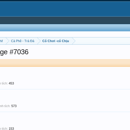
hi!
Cà Phê - Trà Đá
Có Chơi -có Chịu
ge #7036
 tích:
453
nh tích:
573
 tích:
153