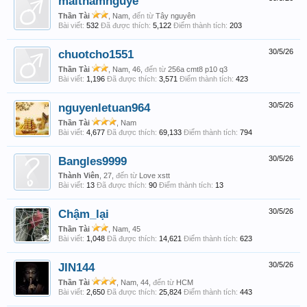
maithamnguye
Thần Tài
, Nam,
đến từ
Tây nguyên
Bài viết:
532
Đã được thích:
5,122
Điểm thành tích:
203
chuotcho1551
30/5/26
Thần Tài
, Nam, 46,
đến từ
256a cmt8 p10 q3
Bài viết:
1,196
Đã được thích:
3,571
Điểm thành tích:
423
nguyenletuan964
30/5/26
Thần Tài
, Nam
Bài viết:
4,677
Đã được thích:
69,133
Điểm thành tích:
794
Bangles9999
30/5/26
Thành Viên
, 27,
đến từ
Love xstt
Bài viết:
13
Đã được thích:
90
Điểm thành tích:
13
Chậm_lại
30/5/26
Thần Tài
, Nam, 45
Bài viết:
1,048
Đã được thích:
14,621
Điểm thành tích:
623
JIN144
30/5/26
Thần Tài
, Nam, 44,
đến từ
HCM
Bài viết:
2,650
Đã được thích:
25,824
Điểm thành tích:
443