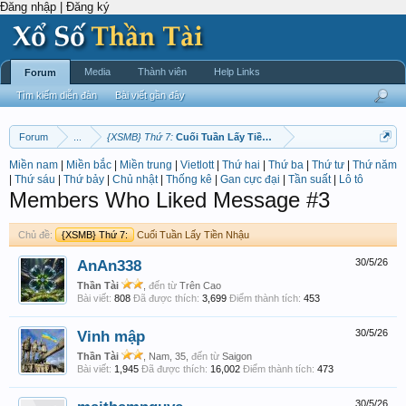
Đăng nhập | Đăng ký
Media
Thành viên
Help Links
Forum
Tìm kiếm diễn đàn
Bài viết gần đây
Forum
...
{XSMB} Thứ 7:
Cuối Tuần Lấy Tiền Nhậu
Miền nam
|
Miền bắc
|
Miền trung
|
Vietlott
|
Thứ hai
|
Thứ ba
|
Thứ tư
|
Thứ năm
|
Thứ sáu
|
Thứ bảy
|
Chủ nhật
|
Thống kê
|
Gan cực đại
|
Tần suất
|
Lô tô
Members Who Liked Message #3
Chủ đề:
{XSMB} Thứ 7:
Cuối Tuần Lấy Tiền Nhậu
AnAn338
30/5/26
Thần Tài
,
đến từ
Trên Cao
Bài viết:
808
Đã được thích:
3,699
Điểm thành tích:
453
Vinh mập
30/5/26
Thần Tài
, Nam, 35,
đến từ
Saigon
Bài viết:
1,945
Đã được thích:
16,002
Điểm thành tích:
473
30/5/26