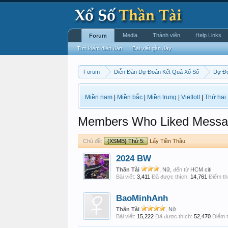
Media
Thành viên
Help Links
Forum
Tìm kiếm diễn đàn
Bài viết gần đây
Forum
Diễn Đàn Dự Đoán Kết Quả Xổ Số
Dự Đo
Miền nam
|
Miền bắc
|
Miền trung
|
Vietlott
|
Thứ hai
Members Who Liked Messa
Chủ đề:
{XSMB} Thứ 5:
Lấy Tiền Thầu
2024 BW
Thần Tài
, Nữ,
đến từ
HCM citi
Bài viết:
3,411
Đã được thích:
14,761
Điểm th
BaoMinhAnh
Thần Tài
, Nữ
Bài viết:
15,222
Đã được thích:
52,470
Điểm t