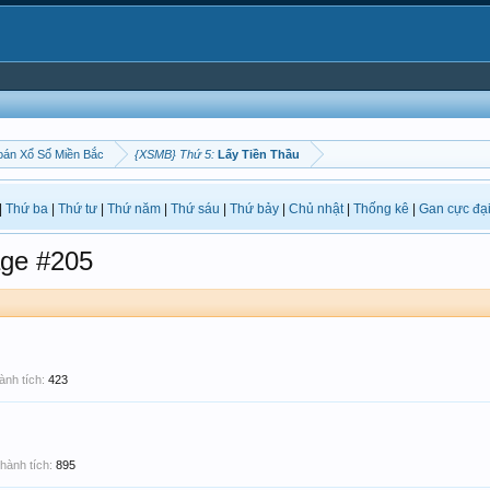
án Xổ Số Miền Bắc
{XSMB} Thứ 5:
Lấy Tiền Thầu
|
Thứ ba
|
Thứ tư
|
Thứ năm
|
Thứ sáu
|
Thứ bảy
|
Chủ nhật
|
Thống kê
|
Gan cực đạ
ge #205
ành tích:
423
hành tích:
895