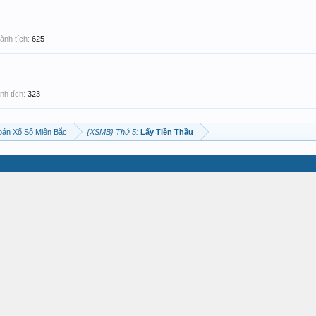
ành tích:
625
nh tích:
323
án Xổ Số Miền Bắc
{XSMB} Thứ 5:
Lấy Tiền Thầu