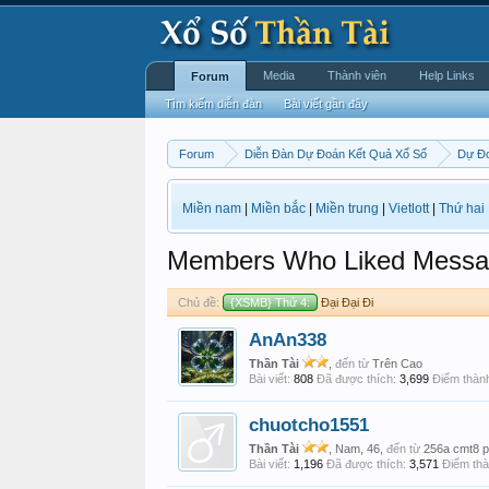
Media
Thành viên
Help Links
Forum
Tìm kiếm diễn đàn
Bài viết gần đây
Forum
Diễn Đàn Dự Đoán Kết Quả Xổ Số
Dự Đo
Miền nam
|
Miền bắc
|
Miền trung
|
Vietlott
|
Thứ hai
Members Who Liked Messa
Chủ đề:
{XSMB} Thứ 4:
Đại Đại Đi
AnAn338
Thần Tài
,
đến từ
Trên Cao
Bài viết:
808
Đã được thích:
3,699
Điểm thành
chuotcho1551
Thần Tài
, Nam, 46,
đến từ
256a cmt8 p
Bài viết:
1,196
Đã được thích:
3,571
Điểm thà