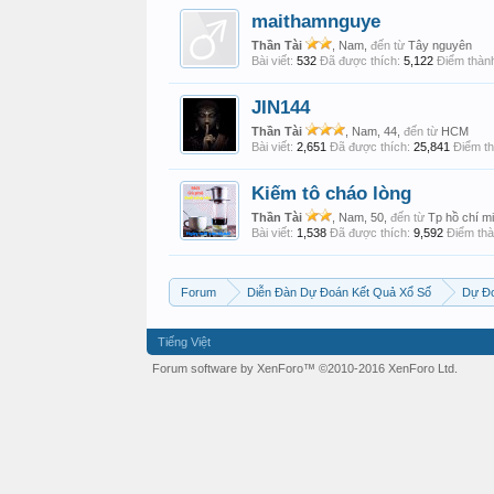
maithamnguye
Thần Tài
, Nam,
đến từ
Tây nguyên
Bài viết:
532
Đã được thích:
5,122
Điểm thành
JIN144
Thần Tài
, Nam, 44,
đến từ
HCM
Bài viết:
2,651
Đã được thích:
25,841
Điểm th
Kiếm tô cháo lòng
Thần Tài
, Nam, 50,
đến từ
Tp hồ chí m
Bài viết:
1,538
Đã được thích:
9,592
Điểm thà
Forum
Diễn Đàn Dự Đoán Kết Quả Xổ Số
Dự Đo
Tiếng Việt
Forum software by XenForo™
©2010-2016 XenForo Ltd.