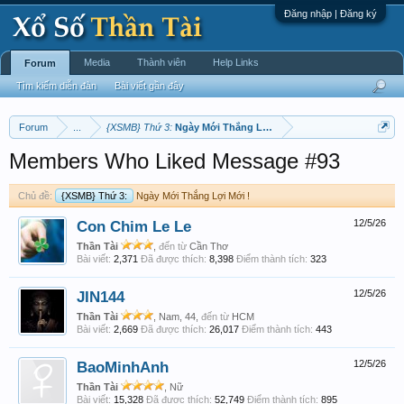
Đăng nhập | Đăng ký
Media
Thành viên
Help Links
Forum
Tìm kiếm diễn đàn
Bài viết gần đây
Forum
...
{XSMB} Thứ 3:
Ngày Mới Thắng Lợi Mới !
Members Who Liked Message #93
Chủ đề:
{XSMB} Thứ 3:
Ngày Mới Thắng Lợi Mới !
Con Chim Le Le
12/5/26
Thần Tài
,
đến từ
Cần Thơ
Bài viết:
2,371
Đã được thích:
8,398
Điểm thành tích:
323
JIN144
12/5/26
Thần Tài
, Nam, 44,
đến từ
HCM
Bài viết:
2,669
Đã được thích:
26,017
Điểm thành tích:
443
BaoMinhAnh
12/5/26
Thần Tài
, Nữ
Bài viết:
15,328
Đã được thích:
52,749
Điểm thành tích:
895