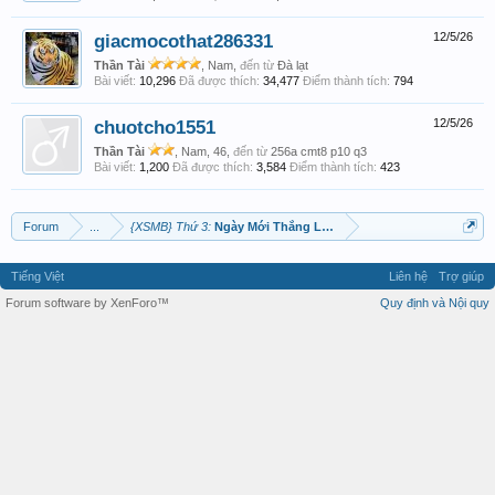
giacmocothat286331
12/5/26
Thần Tài
, Nam,
đến từ
Đà lạt
Bài viết:
10,296
Đã được thích:
34,477
Điểm thành tích:
794
chuotcho1551
12/5/26
Thần Tài
, Nam, 46,
đến từ
256a cmt8 p10 q3
Bài viết:
1,200
Đã được thích:
3,584
Điểm thành tích:
423
Forum
...
{XSMB} Thứ 3:
Ngày Mới Thắng Lợi Mới !
Tiếng Việt
Liên hệ
Trợ giúp
Forum software by XenForo™
Quy định và Nội quy