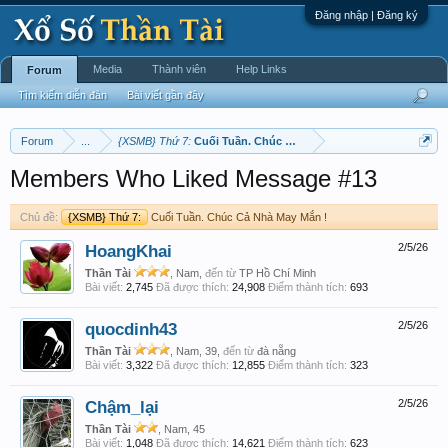
Đăng nhập | Đăng ký
Media
Thành viên
Help Links
Forum
Tìm kiếm diễn đàn
Bài viết gần đây
Forum
...
{XSMB} Thứ 7:
Cuối Tuần. Chúc Cả Nhà May Mắn !
Members Who Liked Message #13
Chủ đề:
{XSMB} Thứ 7:
Cuối Tuần. Chúc Cả Nhà May Mắn !
HoangKhai
2/5/26
Thần Tài
, Nam,
đến từ
TP Hồ Chí Minh
Bài viết:
2,745
Đã được thích:
24,908
Điểm thành tích:
693
quocdinh43
2/5/26
Thần Tài
, Nam, 39,
đến từ
đà nẵng
Bài viết:
3,322
Đã được thích:
12,855
Điểm thành tích:
323
Chậm_lại
2/5/26
Thần Tài
, Nam, 45
Bài viết:
1,048
Đã được thích:
14,621
Điểm thành tích:
623