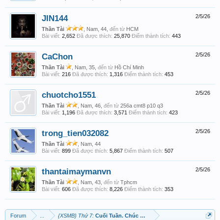
JIN144
2/5/26
Thần Tài
, Nam, 44,
đến từ
HCM
Bài viết:
2,652
Đã được thích:
25,870
Điểm thành tích:
443
CaChon
2/5/26
Thần Tài
, Nam, 35,
đến từ
Hồ Chí Minh
Bài viết:
216
Đã được thích:
1,316
Điểm thành tích:
453
chuotcho1551
2/5/26
Thần Tài
, Nam, 46,
đến từ
256a cmt8 p10 q3
Bài viết:
1,196
Đã được thích:
3,571
Điểm thành tích:
423
trong_tien032082
2/5/26
Thần Tài
, Nam, 44
Bài viết:
899
Đã được thích:
5,867
Điểm thành tích:
507
thantaimaymanvn
2/5/26
Thần Tài
, Nam, 43,
đến từ
Tphcm
Bài viết:
606
Đã được thích:
8,226
Điểm thành tích:
353
Forum
...
{XSMB} Thứ 7:
Cuối Tuần. Chúc Cả Nhà May Mắn !