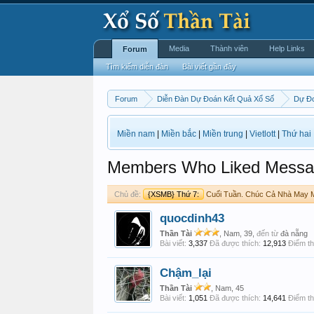
Media
Thành viên
Help Links
Forum
Tìm kiếm diễn đàn
Bài viết gần đây
Forum
Diễn Đàn Dự Đoán Kết Quả Xổ Số
Dự Đo
Miền nam
|
Miền bắc
|
Miền trung
|
Vietlott
|
Thứ hai
Members Who Liked Messa
Chủ đề:
{XSMB} Thứ 7:
Cuối Tuần. Chúc Cả Nhà May M
quocdinh43
Thần Tài
, Nam, 39,
đến từ
đà nẵng
Bài viết:
3,337
Đã được thích:
12,913
Điểm th
Chậm_lại
Thần Tài
, Nam, 45
Bài viết:
1,051
Đã được thích:
14,641
Điểm th