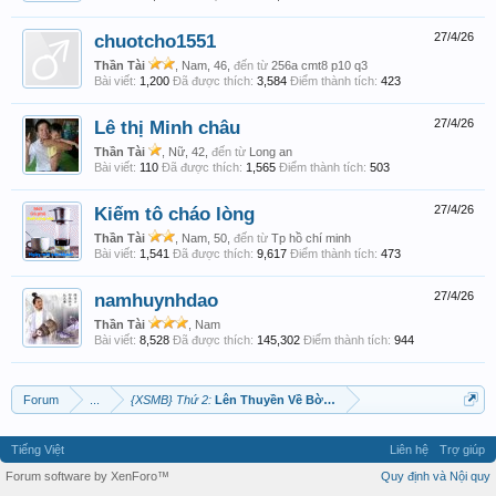
chuotcho1551
27/4/26
Thần Tài
, Nam, 46,
đến từ
256a cmt8 p10 q3
Bài viết:
1,200
Đã được thích:
3,584
Điểm thành tích:
423
Lê thị Minh châu
27/4/26
Thần Tài
, Nữ, 42,
đến từ
Long an
Bài viết:
110
Đã được thích:
1,565
Điểm thành tích:
503
Kiếm tô cháo lòng
27/4/26
Thần Tài
, Nam, 50,
đến từ
Tp hồ chí minh
Bài viết:
1,541
Đã được thích:
9,617
Điểm thành tích:
473
namhuynhdao
27/4/26
Thần Tài
, Nam
Bài viết:
8,528
Đã được thích:
145,302
Điểm thành tích:
944
Forum
...
{XSMB} Thứ 2:
Lên Thuyền Về Bờ Nào Ace
Tiếng Việt
Liên hệ
Trợ giúp
Forum software by XenForo™
Quy định và Nội quy