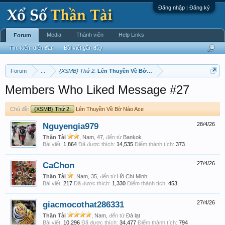
Đăng nhập | Đăng ký
Media
Thành viên
Help Links
Forum
Tìm kiếm diễn đàn
Bài viết gần đây
Forum
...
{XSMB} Thứ 2:
Lên Thuyền Về Bờ Nào Ace
Members Who Liked Message #27
Chủ đề:
{XSMB} Thứ 2:
Lên Thuyền Về Bờ Nào Ace
Nguyengia979
28/4/26
Thần Tài
, Nam, 47,
đến từ
Bankok
Bài viết:
1,864
Đã được thích:
14,535
Điểm thành tích:
373
CaChon
27/4/26
Thần Tài
, Nam, 35,
đến từ
Hồ Chí Minh
Bài viết:
217
Đã được thích:
1,330
Điểm thành tích:
453
giacmocothat286331
27/4/26
Thần Tài
, Nam,
đến từ
Đà lạt
Bài viết:
10,296
Đã được thích:
34,477
Điểm thành tích:
794