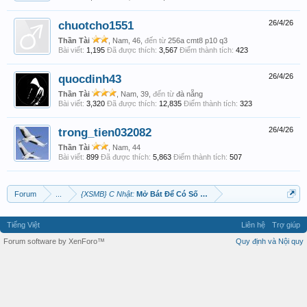
chuotcho1551
26/4/26
Thần Tài
, Nam, 46,
đến từ
256a cmt8 p10 q3
Bài viết:
1,195
Đã được thích:
3,567
Điểm thành tích:
423
quocdinh43
26/4/26
Thần Tài
, Nam, 39,
đến từ
đà nẵng
Bài viết:
3,320
Đã được thích:
12,835
Điểm thành tích:
323
trong_tien032082
26/4/26
Thần Tài
, Nam, 44
Bài viết:
899
Đã được thích:
5,863
Điểm thành tích:
507
Forum
...
{XSMB} C Nhật:
Mở Bát Để Có Số Tham Khảo .
Tiếng Việt
Liên hệ
Trợ giúp
Forum software by XenForo™
Quy định và Nội quy