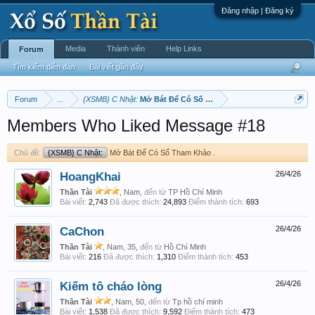
Đăng nhập | Đăng ký
Media
Thành viên
Help Links
Forum
Tìm kiếm diễn đàn
Bài viết gần đây
Forum
...
{XSMB} C Nhật:
Mở Bát Để Có Số Tham Khảo .
Members Who Liked Message #18
Chủ đề:
{XSMB} C Nhật:
Mở Bát Để Có Số Tham Khảo .
HoangKhai
26/4/26
Thần Tài
, Nam,
đến từ
TP Hồ Chí Minh
Bài viết:
2,743
Đã được thích:
24,893
Điểm thành tích:
693
CaChon
26/4/26
Thần Tài
, Nam, 35,
đến từ
Hồ Chí Minh
Bài viết:
216
Đã được thích:
1,310
Điểm thành tích:
453
Kiếm tô cháo lòng
26/4/26
Thần Tài
, Nam, 50,
đến từ
Tp hồ chí minh
Bài viết:
1,538
Đã được thích:
9,592
Điểm thành tích:
473