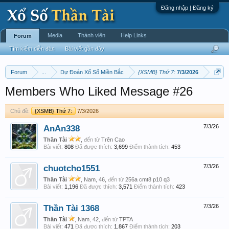
Đăng nhập | Đăng ký
Media
Thành viên
Help Links
Forum
Tìm kiếm diễn đàn
Bài viết gần đây
Forum
...
Dự Đoán Xổ Số Miền Bắc
{XSMB} Thứ 7:
7/3/2026
Members Who Liked Message #26
Chủ đề:
{XSMB} Thứ 7:
7/3/2026
AnAn338
7/3/26
Thần Tài
,
đến từ
Trên Cao
Bài viết:
808
Đã được thích:
3,699
Điểm thành tích:
453
chuotcho1551
7/3/26
Thần Tài
, Nam, 46,
đến từ
256a cmt8 p10 q3
Bài viết:
1,196
Đã được thích:
3,571
Điểm thành tích:
423
Thần Tài 1368
7/3/26
Thần Tài
, Nam, 42,
đến từ
TPTA
Bài viết:
471
Đã được thích:
1,867
Điểm thành tích:
203