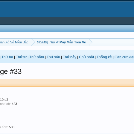
án Xổ Số Miền Bắc
{XSMB} Thứ 4:
May Mắn Tiền Về
|
Thứ ba
|
Thứ tư
|
Thứ năm
|
Thứ sáu
|
Thứ bảy
|
Chủ nhật
|
Thống kê
|
Gan cực đạ
ge #33
10 q3
nh tích:
423
 tích:
503