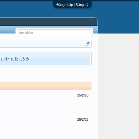
Đăng nhập | Đăng ký
i
|
Tần suất
|
Lô tô
25/2/26
25/2/26