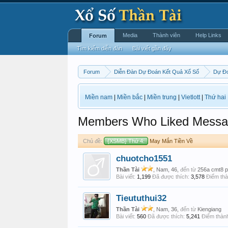
Media
Thành viên
Help Links
Forum
Tìm kiếm diễn đàn
Bài viết gần đây
Forum
Diễn Đàn Dự Đoán Kết Quả Xổ Số
Dự Đo
Miền nam
|
Miền bắc
|
Miền trung
|
Vietlott
|
Thứ hai
Members Who Liked Messa
Chủ đề:
{XSMB} Thứ 4:
May Mắn Tiền Về
chuotcho1551
Thần Tài
, Nam, 46,
đến từ
256a cmt8 p
Bài viết:
1,199
Đã được thích:
3,578
Điểm thà
Tieututhui32
Thần Tài
, Nam, 36,
đến từ
Kiengiang
Bài viết:
560
Đã được thích:
5,241
Điểm thành